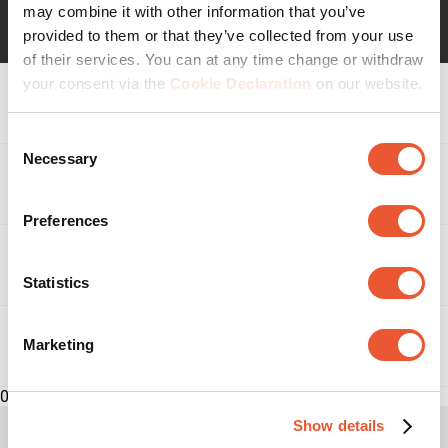
may combine it with other information that you’ve
provided to them or that they’ve collected from your use
of their services. You can at any time change or withdraw
your consent via the
Cookie Declaration
on our website.
Spezifikationen
Consent
Necessary
Selection
Auszeichnungen & Zertifizierungen
Preferences
Bewertungen
Statistics
Bewertungen
Dieses Produkt besprechen
Marketing
Downloads
0
Wählen
Wählen
Wählen
Wählen
Wählen
Sie
Sie
Sie
Sie
Sie
Produkt als Erster bewerten
Show details
diese
diese
diese
diese
diese