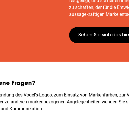
festgelegt, und sie helfen Ihne
zu schaffen, der für die Entw
aussagekräftigen Marke entsc
Sehen Sie sich das hie
ene Fragen?
endung des Vogel's-Logos, zum Einsatz von Markenfarben, zur
er zu anderen markenbezogenen Angelegenheiten wenden Sie sic
g und Kommunikation.