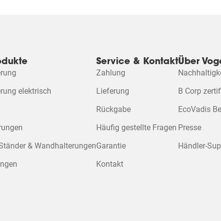
odukte
Service & Kontakt
Über Voge
rung
Zahlung
Nachhaltigk
ung elektrisch
Lieferung
B Corp zertif
Rückgabe
EcoVadis B
erungen
Häufig gestellte Fragen
Presse
 Ständer & Wandhalterungen
Garantie
Händler-Sup
ungen
Kontakt