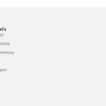
l's
eit
izierte
ewertung
port