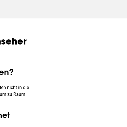
nseher
zen?
en nicht in die
Raum zu Raum
net