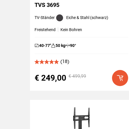
TVS 3695
TV-Ständer
Eiche & Stahl (schwarz)
Freistehend
Kein Bohren
40-77
″
50
kg
90
°
(18)
4.9
von
5
€ 249,00
€ 499,99
Sternen.
18
Bewertungen