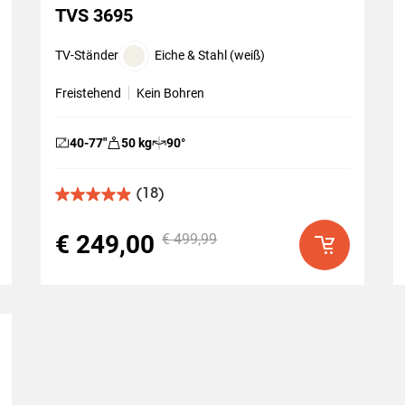
TVS 3695
TV-Ständer
Eiche & Stahl (weiß)
Freistehend
Kein Bohren
40-77
″
50
kg
90
°
(18)
4.9
von
5
€ 249,00
€ 499,99
Sternen.
18
Bewertungen