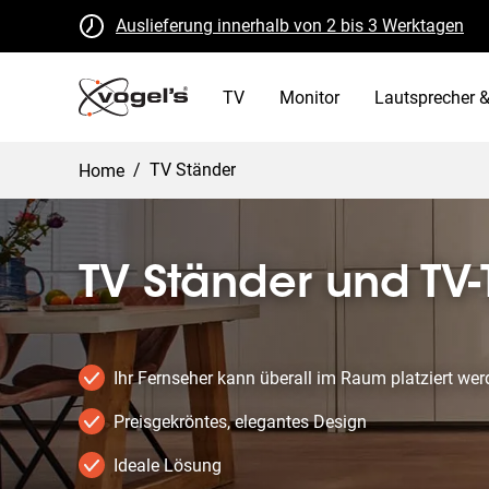
Auslieferung innerhalb von 2 bis 3 Werktagen
Kostenlose Rückgabe innerhalb von 30 Tagen
B Corp zertifiziert
TV
Monitor
Lautsprecher &
/
TV Ständer
Home
TV Ständer und TV-
Ihr Fernseher kann überall im Raum platziert we
Preisgekröntes, elegantes Design
Ideale Lösung