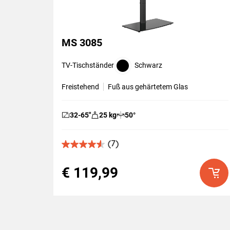
MS 3085
TV-Tischständer
Schwarz
Freistehend
Fuß aus gehärtetem Glas
32-65
″
25
kg
50
°
(7)
4.6
von
5
€ 119,99
Sternen.
7
Bewertungen