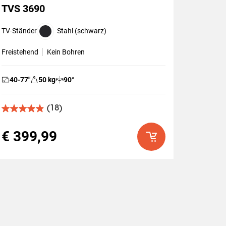
TVS 3690
TV-Ständer
Stahl (schwarz)
Freistehend
Kein Bohren
40-77
″
50
kg
90
°
(18)
4.9
von
5
€ 399,99
Sternen.
18
Bewertungen