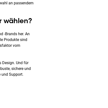
uswahl an passendem
er wählen?
nd -Brands her. An
lle Produkte sind
tsfaktor vom
s Design. Und für
buste, sichere und
ce und Support.