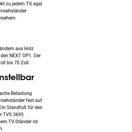
kt zu jedem TV, egal
ernsehständer
nsehern.
tändern aus Holz
r den NEXT OP1. Der
ll bis 70 Zoll.
nstellbar
ifache Belastung
nsehständer fest auf
Ein Standfuß für den
der TVS 3695
sem TV-Ständer ist
n.