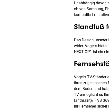
Unabhängig davon, w
ob von Samsung, Phi
kompatibel mit alle
Standfuß f
Das Design unserer 
wider. Vogel's biet
NEXT OP1 ist ein ele
Fernsehstä
Vogel's TV-Ständer e
ihres zugelassenen 
dem Boden und haben
TV ermöglicht es Ihn
(anthrazit)/ TVS 36
Ihr Fernseher sicher