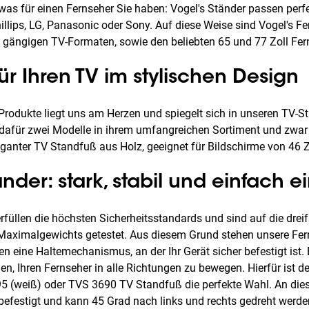
as für einen Fernseher Sie haben: Vogel's Ständer passen perfe
llips, LG, Panasonic oder Sony. Auf diese Weise sind Vogel's F
n gängigen TV-Formaten, sowie den beliebten 65 und 77 Zoll Fer
ür Ihren TV im stylischen Design
Produkte liegt uns am Herzen und spiegelt sich in unseren TV-S
et dafür zwei Modelle in ihrem umfangreichen Sortiment und zwa
ganter TV Standfuß aus Holz, geeignet für Bildschirme von 46 Zo
nder: stark, stabil und einfach ei
rfüllen die höchsten Sicherheitsstandards und sind auf die dre
Maximalgewichts getestet. Aus diesem Grund stehen unsere Fer
 eine Haltemechanismus, an der Ihr Gerät sicher befestigt ist. 
en, Ihren Fernseher in alle Richtungen zu bewegen. Hierfür ist 
95 (weiß) oder TVS 3690 TV Standfuß die perfekte Wahl. An die
 befestigt und kann 45 Grad nach links und rechts gedreht werde