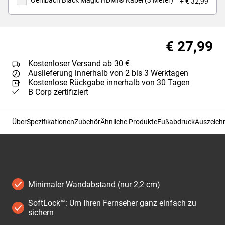
Oehlbach Black Magic HDMI® Kabel (3 Meter)
+ € 32,99
€ 27,99
Kostenloser Versand ab 30 €
Auslieferung innerhalb von 2 bis 3 Werktagen
Kostenlose Rückgabe innerhalb von 30 Tagen
B Corp zertifiziert
Über
Spezifikationen
Zubehör
Ähnliche Produkte
Fußabdruck
Auszeichn
Minimaler Wandabstand (nur 2,2 cm)
SoftLock™: Um Ihren Fernseher ganz einfach zu
sichern