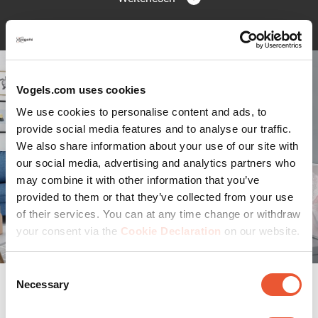
einfach ist zu gestalten. Die Installation einer QUICK
Fixed TV-Wandhalterung dauert höchstens 20 Minuten.
Dank des einzigartigen EasyFIX™-Systems sind Sie nach
nur drei einfachen Schritten schon fertig.
Klare Anweisungen, damit Sie sofort loslegen können
Vogels.com uses cookies
Jeder Schritt wird in der Kurzanleitung zur Installation
We use cookies to personalise content and ads, to
genau erklärt. Wenn Sie sich lieber das ausführliche
provide social media features and to analyse our traffic.
Handbuch oder das Installationsvideo anschauen
We also share information about your use of our site with
möchten, können Sie das bequem online tun. Neben der
our social media, advertising and analytics partners who
Kurzanleitung zur Installation enthält das Paket auch
may combine it with other information that you’ve
eine Bohrschablone, Schrauben und DuoPower-Dübel
provided to them or that they’ve collected from your use
von Fischer®. Sie können sich also gleich an die Arbeit
of their services. You can at any time change or withdraw
machen. Mit der kostenlosen DrillRight app können Sie
your consent via the
Cookie Declaration
on our website.
ganz einfach Ihr erstes Bohrloch anzeichnen. Außerdem
praktisch: Ihre QUICK Fixed TV-Wandhalterung ist mit
einer integrierten Wasserwaage ausgestattet. Somit ist
Consent
Necessary
es ganz einfach, Ihren Fernseher genau gerade zu
Selection
Spezifikationen
montieren.