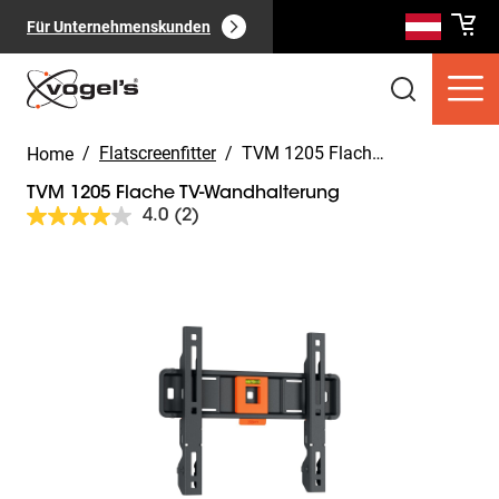
Für Unternehmenskunden
/
Flatscreenfitter
/
TVM 1205 Flache TV-Wandhalterung
Home
TVM 1205 Flache TV-Wandhalterung
4.0
(2)
2
Bewertungen
lesen.
Slide 1 of 10
Link
Verbraucherprodukte
(
0
):
auf
Alle anzeigen
derselben
Seite.
Seiten
(
0
):
Alle anzeigen