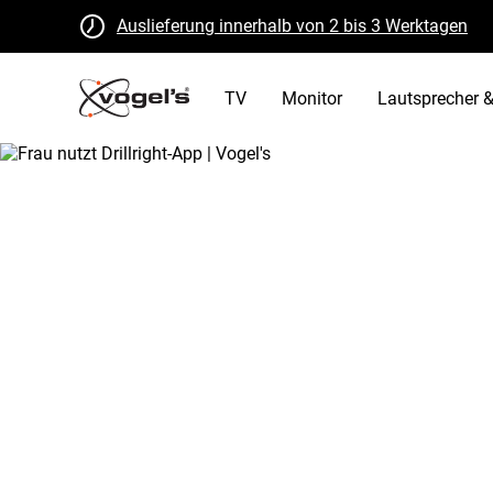
Auslieferung innerhalb von 2 bis 3 Werktagen
Kostenlose Rückgabe innerhalb von 30 Tagen
B Corp zertifiziert
TV
Monitor
Lautsprecher &
/
tv
/
drillright
Home