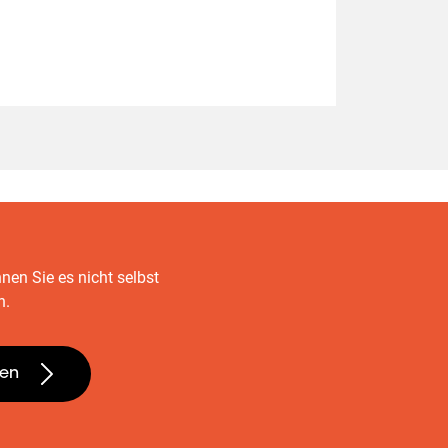
nen Sie es nicht selbst
n.
len