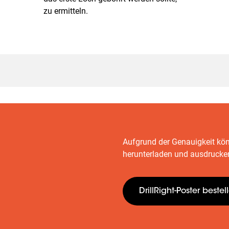
zu ermitteln.
Aufgrund der Genauigkeit kön
herunterladen und ausdrucke
DrillRight-Poster bestel