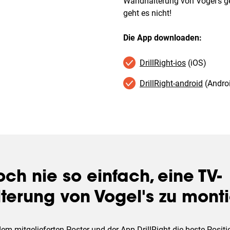
Wandhalterung von Vogel's g
geht es nicht!
Die App downloaden:
DrillRight-ios
(iOS)
DrillRight-android
(Andro
ch nie so einfach, eine TV-
erung von Vogel's zu mont
em mitgelieferten Poster und der App DrillRight die beste Positio