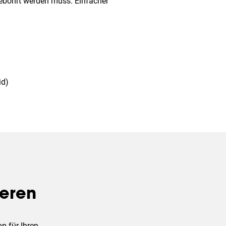
ebohrt werden muss. Einfacher
id)
ieren
n für Ihren