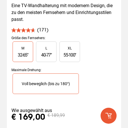
Eine TV-Wandhalterung mit modernem Design, die 
zu den meisten Fernsehern und Einrichtungsstilen 
passt.
(171)
4.7
von
Größe des Fernsehers
:
5
Slide 1 of 3
M
L
XL
Sternen.
171
32
-
65
"
40
-
77
"
55
-
100
"
Bewertungen
Maximale Drehung
:
Slide 1 of 1
Voll beweglich (bis zu 180°)
Wie ausgewählt aus
€ 189,99
€ 169,00