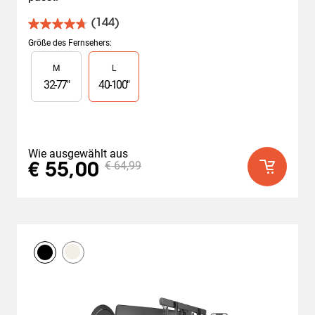
(144)
4.7
von
Größe des Fernsehers
:
5
Slide 1 of 2
M
L
Sternen.
144
32
-
77
"
40
-
100
"
Bewertungen
Wie ausgewählt aus
€ 64,99
€ 55,00