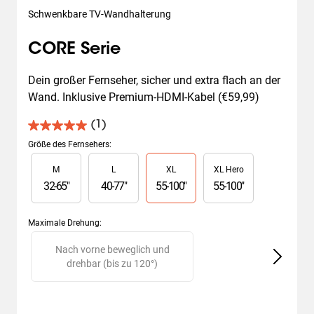
Schwenkbare TV-Wandhalterung
CORE Serie
Dein großer Fernseher, sicher und extra flach an der 
Wand. Inklusive Premium-HDMI-Kabel (€59,99)
(1)
5.0
von
Größe des Fernsehers
:
5
Slide 1 of 4
M
L
XL
XL Hero
Sternen.
1
32
-
65
"
40
-
77
"
55
-
100
"
55
-
100
"
Bewertung
Maximale Drehung
:
Slide 1 of 2
Nach vorne beweglich und
drehbar (bis zu 120°)