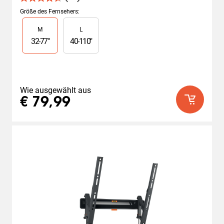
4.7
von
Größe des Fernsehers
:
5
Slide 1 of 2
M
L
Sternen.
17
32
-
77
"
40
-
110
"
Bewertungen
Wie ausgewählt aus
€ 79,99