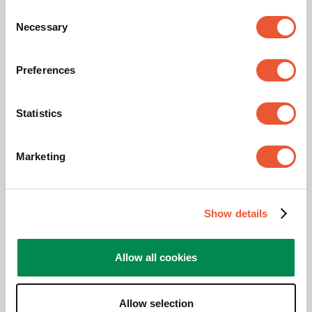
Wie ausgewählt aus
Consent
€ 899,00
€ 849,00
Necessary
Selection
Preferences
Statistics
Marketing
Show details
Allow all cookies
Schwenkbare TV-Wandhalterung
ELITE Serie
Allow selection