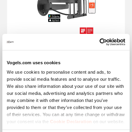
Schwenkbare TV-Wandhalterung
SIGNATURE Serie
Vogels.com uses cookies
We use cookies to personalise content and ads, to
Drehen Sie Ihren Fernseher manuell oder elektrisch 
provide social media features and to analyse our traffic.
mit unserem Top-Produkt
We also share information about your use of our site with
our social media, advertising and analytics partners who
(57)
4.5
may combine it with other information that you’ve
von
provided to them or that they’ve collected from your use
5
Ferngesteuert
Sternen.
of their services. You can at any time change or withdraw
57
your consent via the
Cookie Declaration
on our website.
Bewertungen