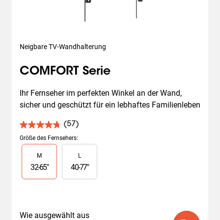
Neigbare TV-Wandhalterung
COMFORT Serie
Ihr Fernseher im perfekten Winkel an der Wand, 
sicher und geschützt für ein lebhaftes Familienleben
(57)
4.8
von
Größe des Fernsehers
:
5
Slide 1 of 2
M
L
Sternen.
57
32
-
65
"
40
-
77
"
Bewertungen
Wie ausgewählt aus