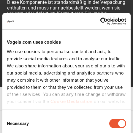
Diese Komponente ist standardmäßig in der Verpackung
enthalten und muss nur nachbestellt werden, wenn sie
verloren oder defekt ist. Kontaktieren Sie uns bei
Garantiefragen über das Kontaktformular. Inhalt: 1 Stück
Bitte beachten: Die Versandkosten aus den Niederlanden
werden beim Checkout hinzugefügt.
Vogels.com uses cookies
We use cookies to personalise content and ads, to
provide social media features and to analyse our traffic.
Weiterlesen
We also share information about your use of our site with
our social media, advertising and analytics partners who
may combine it with other information that you’ve
provided to them or that they’ve collected from your use
of their services. You can at any time change or withdraw
Spezifikationen
your consent via the
Cookie Declaration
on our website.
Consent
Bewertungen
Necessary
Selection
Bewertungen