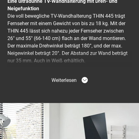
Eine ultradünne TV-Wandhalterung mit Dreh- und
Neigefunktion
Die voll bewegliche TV-Wandhalterung THIN 445 trägt
Fernseher mit einem Gewicht von bis zu 18 kg. Mit der
THIN 445 lässt sich nahezu jeder Fernseher zwischen
26" und 55" (66-140 cm) flach an der Wand montieren.
Der maximale Drehwinkel beträgt 180°, und der max.
Neigewinkel beträgt 20°. Der Abstand zur Wand beträgt
nur 35 mm. Auch in Weiß erhältlich.
Ihr Fernseher bewegt sich in alle Richtungen
Weiterlesen
Mit der ultradünnen, voll beweglichen TV-Wandhalterung
aus der THIN-Serie haben Sie von überall im Raum den
besten Blick auf Ihren Fernseher. Drehen Sie den
Fernseher einfach zu sich, und Sie müssen sich nie
wieder Gedanken um störende Spiegelungen machen.
Mit dieser voll beweglichen Wandhalterung aus der
THIN-Serie können Sie Ihren Fernseher in jede beliebige
Position drehen und neigen.