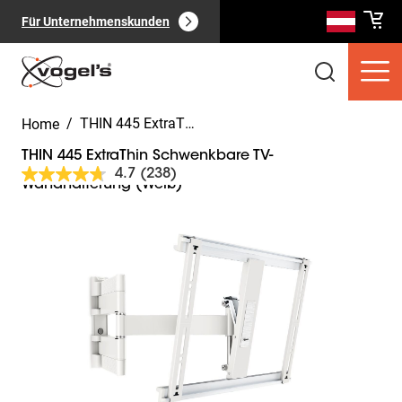
Für Unternehmenskunden
/
THIN 445 ExtraThin Schwenkbare TV-Wandhalterung (Weiß)
Home
THIN 445 ExtraThin Schwenkbare TV-
4.7
(238)
238
Wandhalterung (Weiß)
Bewertungen
lesen.
Slide 1 of 15
Link
Verbraucherprodukte
(
0
):
auf
Alle anzeigen
derselben
Seite.
Seiten
(
0
):
Alle anzeigen