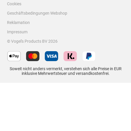
Cookies
Geschäftsbedingungen Webshop
Reklamation
Impressum
© Vogel's Products BV
2026
Bewertungen filtern
Suchthemen und Bewertungen Suchregion
Soweit nicht anders vermerkt, verstehen sich alle Preise in EUR
inklusive Mehrwertsteuer und versandkostenfrei.
Sortieren nach
Filter
Neueste
1
1
–
5 von 238
Bewertungen
bis
5
von
5 von 5 Sternen.
238
THIN 546 Top Qualität
Bewertungen.
UweK