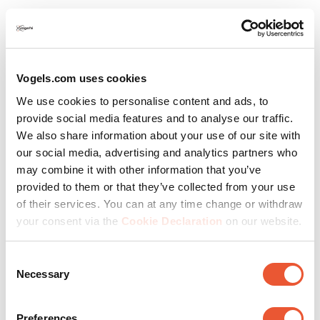
Qualität des Produkts
Qualität des Produkts, 5.0 von 5
5.0
Vogels.com uses cookies
Hilfreich?
(
0
)
(
0
)
Melden
We use cookies to personalise content and ads, to
provide social media features and to analyse our traffic.
2 von 5 Sternen.
We also share information about your use of our site with
Aus meiner sicht zu viele Detailmängel
our social media, advertising and analytics partners who
:(
may combine it with other information that you’ve
mz-n910
provided to them or that they’ve collected from your use
of their services. You can at any time change or withdraw
vor einem Jahr
your consent via the
Cookie Declaration
on our website.
TL;DR / Mein Fazit: - Zu teuer, trotz Black Friday
Angebot. - Hat meine Erwartungen nicht erfüllt. -
Consent
Für ein Produkt in der Preisklasse, für mein
Necessary
Selection
Empfinden zu viele Detailmängel. - Bin enttäuscht.
Das einzig positive was ich sagen kann: Der TV
hängt irgendwie, die 180° beim Schwenken sind
Preferences