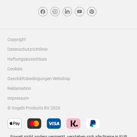
1
1 Bewertung ohne Rezension
bis
0
von
1
Bewertung.
Copyright
Datenschutzrichtlinie
Haftungsausschluss
Cookies
Geschäftsbedingungen Webshop
Reklamation
Impressum
© Vogel's Products BV
2026
Soweit nicht anders vermerkt, verstehen sich alle Preise in EUR