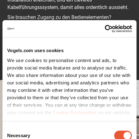
Kabelführungsssystem, damit alles ordentlich aussieht.
Sie brauchen Zugang zu den Bedienelementen?
Montieren Sie Ihren Lautsprecher einfach auf dem Kopf
stehend, damit die Bedienelemente erreichbar bleiben.
Sie können Ihren Lautsprecher einfach von +5° bis -25°
neigen und um ±35° drehen, um den Klang genau
Vogels.com uses cookies
dorthin zu richten, wo Sie ihn haben möchten.
Weiterlesen
We use cookies to personalise content and ads, to
Mit dem stylischen SWM 4023 von Vogel's bekommen
provide social media features and to analyse our traffic.
Sie Flexibilität und immer den perfekten Hörwinkel.
We also share information about your use of our site with
our social media, advertising and analytics partners who
Machen Sie mehr aus Ihrem Sonos-Lautsprecher und
may combine it with other information that you’ve
finden Sie die perfekte Hörposition
provided to them or that they’ve collected from your use
Beim Kochen in der Küche, beim Filmeschauen im
of their services. You can at any time change or withdraw
Wohnzimmer oder beim Tanzen im Haus: Ihr
your consent via the
Cookie Declaration
on our website.
Lautsprecher verdient den perfekten Platz.
Mit der Wandhalterung SWM 4023 können Sie Ihren
Consent
Sonos Era 300 genau dort platzieren, wo er am besten
Necessary
Selection