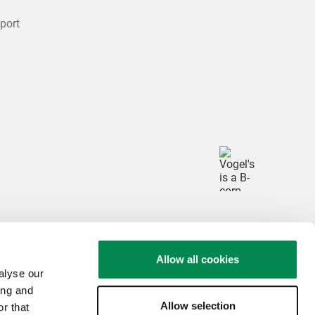
port
Allow all cookies
alyse our
ing and
Allow selection
r that