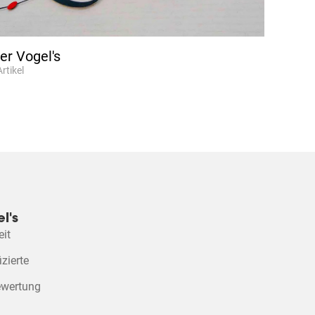
er Vogel's
Artikel
l's
eit
izierte
ewertung