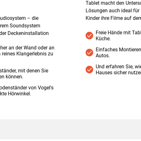
Tablet macht den Untersc
Lösungen auch ideal für
Audiosystem – die
Kinder ihre Filme auf de
 Ihrem Soundsystem
Freie Hände mit Tabl
der Deckeninstallation
Küche.
cher an der Wand oder an
Einfaches Montieren
 reines Klangerlebnis zu
Autos.
Und erfahren Sie, wi
ständer, mit denen Sie
Hauses sicher nutze
den können.
odenständer von Vogel's
ekte Hörwinkel.