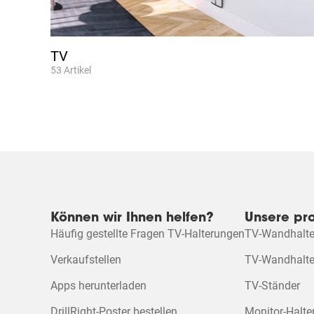
TV
53
Artikel
Können wir Ihnen helfen?
Unsere pr
Häufig gestellte Fragen TV-Halterungen
TV-Wandhalte
Verkaufstellen
TV-Wandhalter
Apps herunterladen
TV-Ständer
DrillRight-Poster bestellen
Monitor-Halt