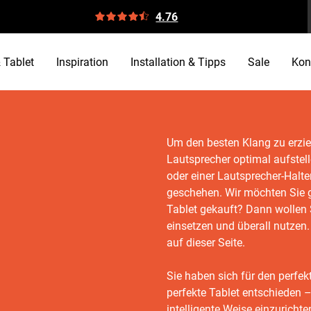
4.76
 Tablet
Inspiration
Installation & Tipps
Sale
Kon
Um den besten Klang zu erzie
Lautsprecher optimal aufstel
oder einer Lautsprecher-Halt
geschehen. Wir möchten Sie g
Tablet gekauft? Dann wollen S
einsetzen und überall nutzen
auf dieser Seite.
Sie haben sich für den perfe
perfekte Tablet entschieden – j
intelligente Weise einzurichte