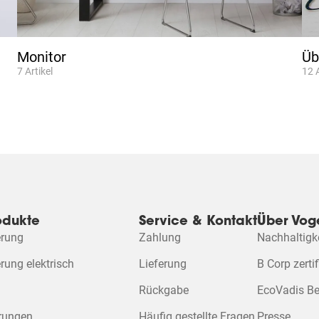
Monitor
Üb
7
Artikel
12
odukte
Service & Kontakt
Über Voge
rung
Zahlung
Nachhaltigk
ung elektrisch
Lieferung
B Corp zertif
Rückgabe
EcoVadis B
erungen
Häufig gestellte Fragen
Presse