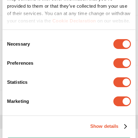
Spezifikationen
provided to them or that they’ve collected from your use
of their services. You can at any time change or withdraw
your consent via the
Cookie Declaration
on our website.
Zubehör
Consent
Necessary
Selection
Bewertungen
Preferences
Bewertungen
Beurteilungsüberblick
Downloads
Wählen Sie unten eine Reihe aus, um
Statistics
Bewertungen zu filtern.
Marketing
1
5 Sterne
Sterne
Videos
1 Bewertu
Montageanleitung
0
4 Sterne
Sterne
0 Bewertu
0
3 Sterne
Sterne
Video zur Montageanleitung
0 Bewertu
Show details
0
2 Sterne
Sterne
0 Bewertu
0
1 Stern
Sterne