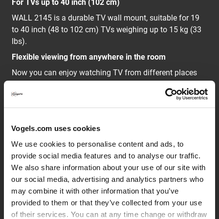
For TVs up to 40 inch (102 cm)
WALL 2145 is a durable TV wall mount, suitable for 19
to 40 inch (48 to 102 cm) TVs weighing up to 15 kg (33
lbs).
Flexible viewing from anywhere in the room
Now you can enjoy watching TV from different places
with the WALL 2145 full-motion mount from Vogel's. The
perfect view from the dining area and from the nearby
living room. A great way to see your favourite TV show
from a variety of places.
Vogels.com uses cookies
We use cookies to personalise content and ads, to
The WALL series: simply smart value
provide social media features and to analyse our traffic.
Cook along with your favourite chef. Enjoy a show while
We also share information about your use of our site with
doing paperwork. And choose Vogel's WALL series to do
our social media, advertising and analytics partners who
so: a smart and modern TV wall mount with a quality
may combine it with other information that you’ve
build and clean finish that’s easy on your budget. It's
provided to them or that they’ve collected from your use
simply smart value.
of their services. You can at any time change or withdraw