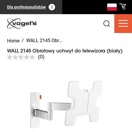
Dla profesjonalistów
/
WALL 2145 Obrotowy uchwyt do telewizora (biały)
Home
WALL 2145 Obrotowy uchwyt do telewizora (biały)
(0)
Brak
wartości
oceny.
Slide 1 of 6
Łącze
Produkty dla konsumentów
do
Pokaż
tej
(
0
):
samej
wszystkie
strony.