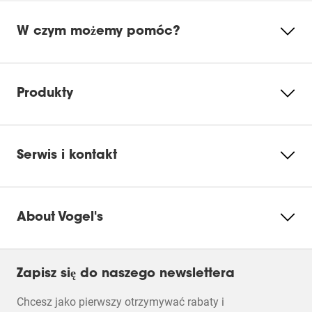
To
To
To
To
To
działanie
działanie
działanie
działanie
działanie
W czym możemy pomóc?
spowoduje
spowoduje
spowoduje
spowoduje
spowoduje
Instrukcje montażu
otwarcie
otwarcie
otwarcie
otwarcie
otwarcie
Proszę zaakceptować pliki
formularza
formularza
formularza
formularza
formularza
cookie marketingowe, aby
zgłoszenia.
zgłoszenia.
zgłoszenia.
zgłoszenia.
zgłoszenia.
Product Leaflet
obejrzeć ten film
Produkty
Zmień
ustawienia
cookie
Serwis i kontakt
About Vogel's
Zapisz się do naszego newslettera
Chcesz jako pierwszy otrzymywać rabaty i