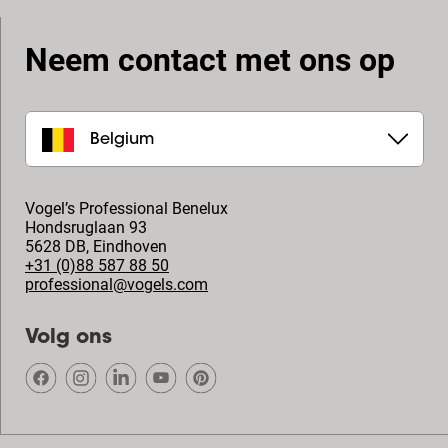
Neem contact met ons op
Belgium
Vogel’s Professional Benelux
Hondsruglaan 93
5628 DB
,
Eindhoven
+31 (0)88 587 88 50
professional@vogels.com
Volg ons