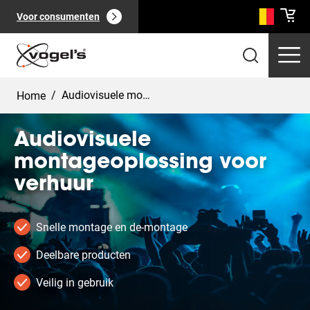
Voor consumenten
/
Audiovisuele montageoplossing voor verhuur
Home
Audiovisuele
montageoplossing voor
verhuur
Professionele producten
(
0
):
Bekijk alles
Snelle montage en de-montage
Deelbare producten
Veilig in gebruik
Pagina's
(
0
):
Bekijk alles