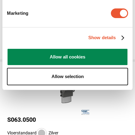
Trolley
Zilver
Marketing
Deelbaar
Heavy duty
Show details
€ 1.645,00
Allow all cookies
Allow selection
S063.0500
Vloerstandaard
Zilver