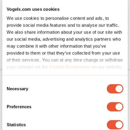
S062.1500
Vogels.com uses cookies
We use cookies to personalise content and ads, to
Trolley
Zilver
provide social media features and to analyse our traffic.
We also share information about your use of our site with
Deelbaar
Heavy duty
our social media, advertising and analytics partners who
may combine it with other information that you’ve
€ 1.507,00
provided to them or that they’ve collected from your use
of their services. You can at any time change or withdraw
your consent via the
Cookie Declaration
on our website.
Consent
Necessary
Selection
Preferences
Statistics
S062.3500