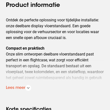
Product informatie
Ontdek de perfecte oplossing voor tijdelijke installatie:
onze deelbare display vloerstandaard. Een goede
oplossing voor de verhuursector en voor locaties waar
een snelle open afbouw cruciaal is.
Compact en praktisch
Onze slim ontworpen deelbare vloerstandaard past
perfect in een flightcase, wat zorgt voor efficiënt
transport en opslag. De standaard bestaat uit een
vloerplaat, twee kolomdelen, en een statiefkop, waardoor
het geheel zowel ruimtebesparend als handig in gebruik
is.
Lees meer
Eenvoudige montage zonder gereedschap
Onze standaard zo ontworpen dat hij snel en zonder
gereedschap opgebouwd kan worden. De geïntegreerde
Korte specificaties