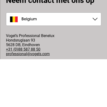
Neem contact met ons op
Belgium
Vogel’s Professional Benelux
Hondsruglaan 93
5628 DB
,
Eindhoven
+31 (0)88 587 88 50
professional@vogels.com
Volg ons
© Vogel's Products BV
2026
Copyright