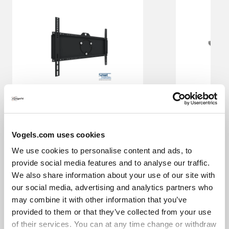
Slide 1 of 15
S052.5070 Display
S063.010
beugel, incl. rotatie
Accesso
Roterende muurbeugel
Zwart
Vogels.com uses cookies
160
kg
800
x
600
mm
We use cookies to personalise content and ads, to
provide social media features and to analyse our traffic.
€ 424,00
€ 114,0
We also share information about your use of our site with
our social media, advertising and analytics partners who
may combine it with other information that you’ve
provided to them or that they’ve collected from your use
of their services. You can at any time change or withdraw