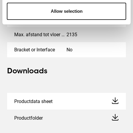
Kleur
Zilver
Allow selection
Hoogte (mm)
2279
Max. afstand tot vloer vanaf midden beeldscherm (mm)
2135
Bracket or Interface
No
Downloads
Productdata sheet
Productfolder