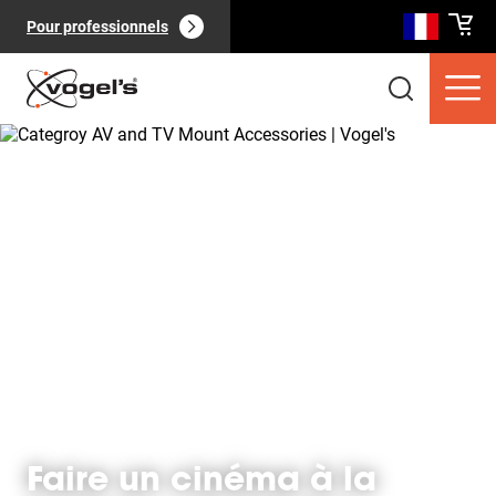
Pour professionnels
Produits clients
(
0
):
Voir tout
Pages
(
0
):
Voir tout
Faire un cinéma à la