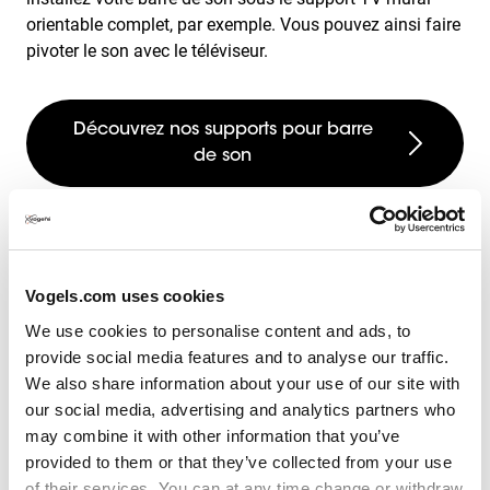
orientable complet, par exemple. Vous pouvez ainsi faire
pivoter le son avec le téléviseur.
Découvrez nos supports pour barre
de son
Étape 2 : Accessoires AV
Vogels.com uses cookies
assortis pour cinéma à la
We use cookies to personalise content and ads, to
provide social media features and to analyse our traffic.
maison
We also share information about your use of our site with
our social media, advertising and analytics partners who
En fonction de votre choix de projecteur ou de téléviseur,
may combine it with other information that you’ve
vous choisirez un support mural ou un support de
provided to them or that they’ve collected from your use
projecteur. Dans les deux cas, les solutions suspendues
of their services. You can at any time change or withdraw