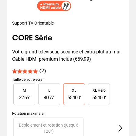
Support TV Orientable
CORE Série
Votre grand téléviseur, sécurisé et extra-plat au mur. 
Câble HDMI premium inclus (€59,99)
(2)
5.0
sur
Taille de votre écran
:
5
Slide 1 of 4
M
L
XL
XL Hero
étoiles.
2
32
-
65
"
40
-
77
"
55
-
100
"
55
-
100
"
avis
Rotation maximale
:
Slide 1 of 2
Déploiement et rotation (jusqu'à
120°)