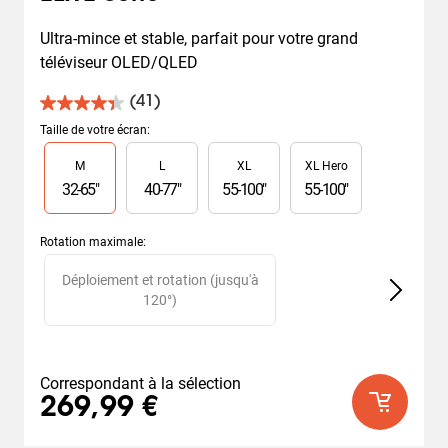
Ultra-mince et stable, parfait pour votre grand 
téléviseur OLED/QLED
(41)
4.4
sur
Taille de votre écran
:
5
Slide 1 of 4
M
L
XL
XL Hero
étoiles.
41
32
-
65
"
40
-
77
"
55
-
100
"
55
-
100
"
avis
Rotation maximale
:
Slide 1 of 2
Déploiement et rotation (jusqu'à
120°)
Correspondant à la sélection
269,99 €