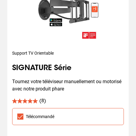
Support TV Orientable
SIGNATURE Série
Tournez votre téléviseur manuellement ou motorisé 
avec notre produit phare
(8)
5.0
sur
5
Télécommandé
étoiles.
8
avis