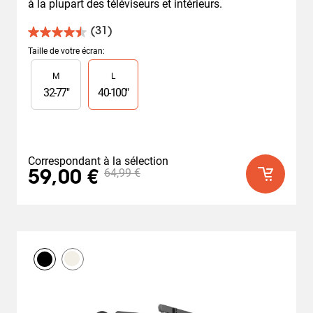
à la plupart des téléviseurs et intérieurs.
(31)
4.5
sur
Taille de votre écran
:
5
Slide 1 of 2
M
L
étoiles.
31
32
-
77
"
40
-
100
"
avis
Correspondant à la sélection
64,99 €
59,00 €