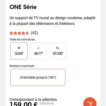
ONE Série
Un support de TV mural au design moderne, adapté 
à la plupart des téléviseurs et intérieurs.
(42)
4.6
sur
Taille de votre écran
:
5
Slide 1 of 3
M
L
XL
étoiles.
42
32
-
65
"
40
-
77
"
55
-
100
"
avis
Rotation maximale
:
Slide 1 of 1
Orientable (jusqu'à 180°)
Correspondant à la sélection
189,99 €
159,00 €