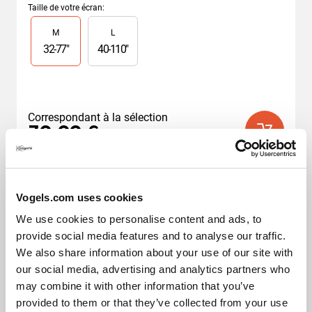
sur
Taille de votre écran
:
5
Slide 1 of 2
M
L
étoiles.
4
32
-
77
"
40
-
110
"
avis
Correspondant à la sélection
79,99 €
Vogels.com uses cookies
We use cookies to personalise content and ads, to
provide social media features and to analyse our traffic.
We also share information about your use of our site with
our social media, advertising and analytics partners who
may combine it with other information that you’ve
provided to them or that they’ve collected from your use