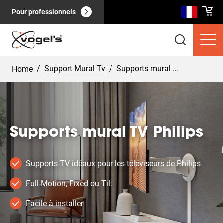
Pour professionnels
/
Support Mural Tv
/
Supports mural TV Philips
Home
Supports mural TV Philips
Produits clients
(
0
):
Voir tout
Supports TV idéaux pour les téléviseurs de Philips
Full-Motion, Fixed ou Tilt
Facile à installer
Pages
(
0
):
Voir tout