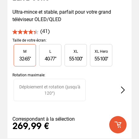
Ultra-mince et stable, parfait pour votre grand 
téléviseur OLED/QLED
(41)
4.4
sur
Taille de votre écran
:
5
Slide 1 of 4
M
L
XL
XL Hero
étoiles.
41
32
-
65
"
40
-
77
"
55
-
100
"
55
-
100
"
avis
Rotation maximale
:
Slide 1 of 2
Déploiement et rotation (jusqu'à
120°)
Correspondant à la sélection
269,99 €