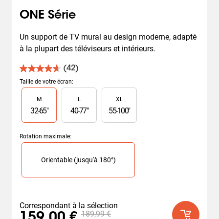
ONE Série
Un support de TV mural au design moderne, adapté 
à la plupart des téléviseurs et intérieurs.
(42)
4.6
sur
Taille de votre écran
:
5
Slide 1 of 3
M
L
XL
étoiles.
42
32
-
65
"
40
-
77
"
55
-
100
"
avis
Rotation maximale
:
Slide 1 of 1
Orientable (jusqu'à 180°)
Correspondant à la sélection
189,99 €
159,00 €