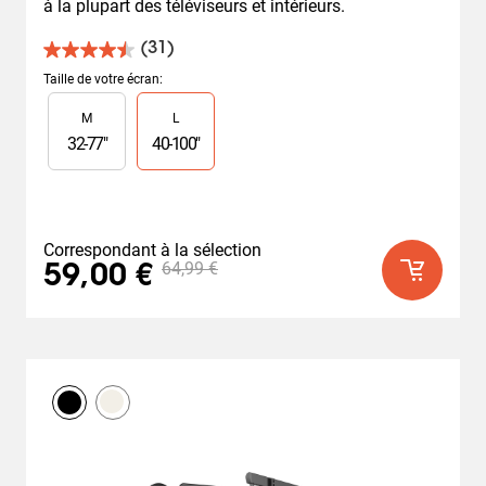
à la plupart des téléviseurs et intérieurs.
(31)
4.5
sur
Taille de votre écran
:
5
Slide 1 of 2
M
L
étoiles.
31
32
-
77
"
40
-
100
"
avis
Correspondant à la sélection
64,99 €
59,00 €