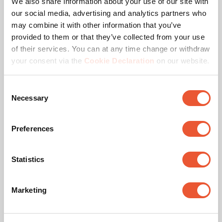
We also share information about your use of our site with
sur
Taille de votre écran
:
our social media, advertising and analytics partners who
5
Slide 1 of 2
M
L
étoiles.
may combine it with other information that you’ve
4
32
-
77
"
40
-
110
"
provided to them or that they’ve collected from your use
avis
of their services. You can at any time change or withdraw
your consent via the
Cookie Declaration
on our website.
Correspondant à la sélection
Consent
79,99 €
Necessary
Selection
Preferences
Statistics
Marketing