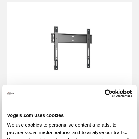
Support TV Fixe
ELITE Série
Vogels.com uses cookies
Fixez votre téléviseur au ras du mur
We use cookies to personalise content and ads, to
provide social media features and to analyse our traffic.
(4)
3.0