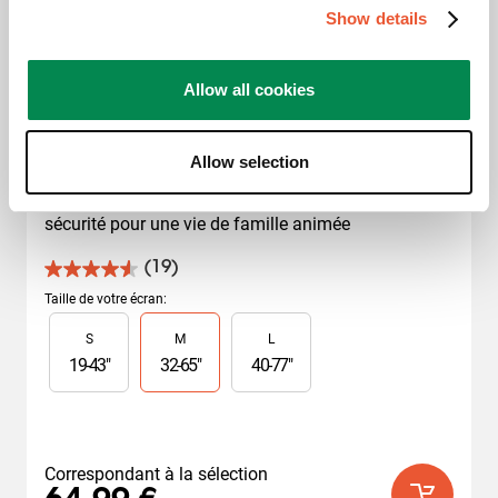
Show details
Allow all cookies
Support TV Inclinable
COMFORT Série
Allow selection
Votre téléviseur au mur à l'angle parfait, en toute 
sécurité pour une vie de famille animée
(19)
4.6
sur
Taille de votre écran
:
5
Slide 1 of 3
S
M
L
étoiles.
19
19
-
43
"
32
-
65
"
40
-
77
"
avis
Correspondant à la sélection