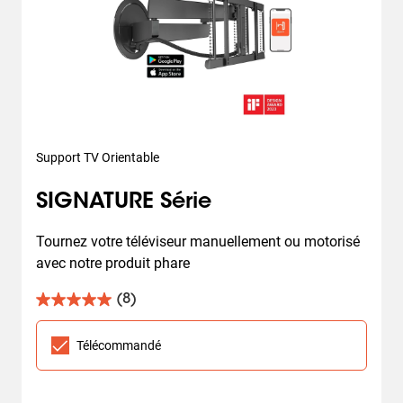
Support TV Orientable
SIGNATURE Série
Tournez votre téléviseur manuellement ou motorisé 
avec notre produit phare
(8)
5.0
sur
5
Télécommandé
étoiles.
8
avis