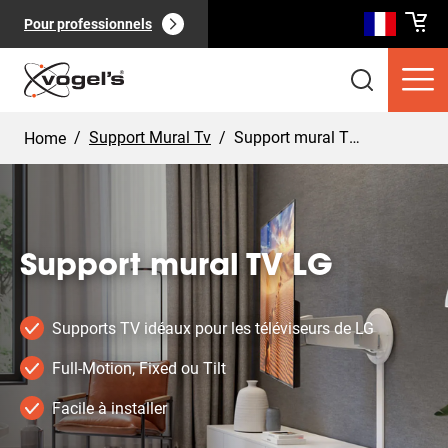
Pour professionnels
/
Support Mural Tv
/
Support mural TV LG
Home
Support mural TV LG
Produits clients
(
0
):
Voir tout
Supports TV idéaux pour les téléviseurs de LG
Full-Motion, Fixed ou Tilt
Facile à installer
Pages
(
0
):
Voir tout