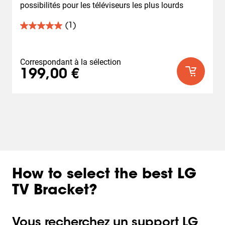
possibilités pour les téléviseurs les plus lourds
(1)
5.0
sur
5
étoiles.
Correspondant à la sélection
1
199,00 €
avis
How to select the best LG
TV Bracket?
Vous recherchez un support LG