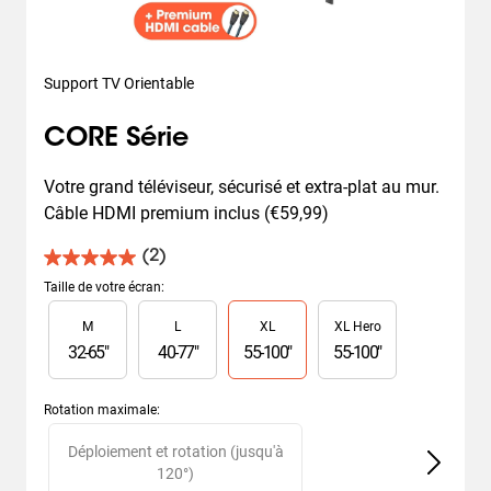
Support TV Orientable
CORE Série
Votre grand téléviseur, sécurisé et extra-plat au mur. 
Câble HDMI premium inclus (€59,99)
(2)
5.0
sur
Taille de votre écran
:
5
Slide 1 of 4
M
L
XL
XL Hero
étoiles.
2
32
-
65
"
40
-
77
"
55
-
100
"
55
-
100
"
avis
Rotation maximale
:
Slide 1 of 2
Déploiement et rotation (jusqu'à
120°)