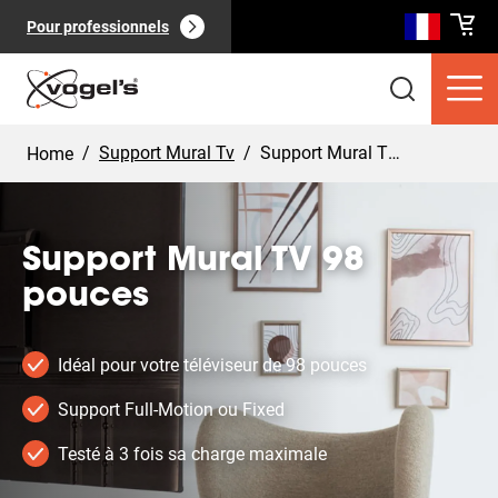
Pour professionnels
/
Support Mural Tv
/
Support Mural TV 98 pouces
Home
Support Mural TV 98
pouces
Produits clients
(
0
):
Voir tout
Idéal pour votre téléviseur de 98 pouces
Support Full-Motion ou Fixed
Testé à 3 fois sa charge maximale
Pages
(
0
):
Voir tout