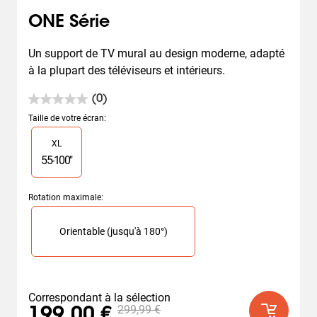
ONE Série
Un support de TV mural au design moderne, adapté 
à la plupart des téléviseurs et intérieurs.
(0)
0.0
sur
Taille de votre écran
:
5
Slide 1 of 1
XL
étoiles.
55
-
100
"
Rotation maximale
:
Slide 1 of 1
Orientable (jusqu'à 180°)
Correspondant à la sélection
299,99 €
199,00 €