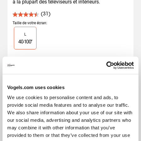
à la plupart des téléviseurs et intérieurs.
(31)
4.5
sur
Taille de votre écran
:
5
Slide 1 of 1
L
étoiles.
31
40
-
100
"
avis
Correspondant à la sélection
64,99 €
59,00 €
Vogels.com uses cookies
We use cookies to personalise content and ads, to
provide social media features and to analyse our traffic.
We also share information about your use of our site with
our social media, advertising and analytics partners who
may combine it with other information that you’ve
provided to them or that they’ve collected from your use