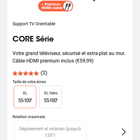
Support TV Orientable
CORE Série
Votre grand téléviseur, sécurisé et extra-plat au mur. 
Câble HDMI premium inclus (€59,99)
(2)
5.0
sur
Taille de votre écran
:
5
Slide 1 of 2
XL
XL Hero
étoiles.
2
55
-
100
"
55
-
100
"
avis
Rotation maximale
:
Slide 1 of 2
Déploiement et rotation (jusqu'à
120°)