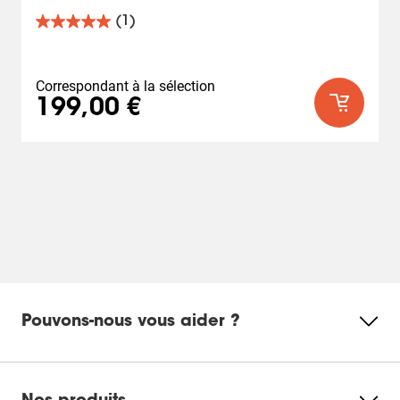
(1)
5.0
sur
5
étoiles.
Correspondant à la sélection
1
199,00 €
avis
Pouvons-nous vous aider ?