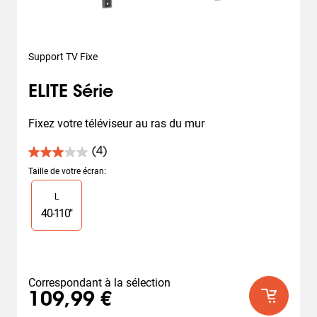
Support TV Fixe
ELITE Série
Fixez votre téléviseur au ras du mur
(4)
3.0
sur
Taille de votre écran
:
5
Slide 1 of 1
L
étoiles.
4
40
-
110
"
avis
Correspondant à la sélection
109,99 €