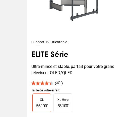
Support TV Orientable
ELITE Série
Ultra-mince et stable, parfait pour votre grand 
téléviseur OLED/QLED
(41)
4.4
sur
Taille de votre écran
:
5
Slide 1 of 2
XL
XL Hero
étoiles.
41
55
-
100
"
55
-
100
"
avis