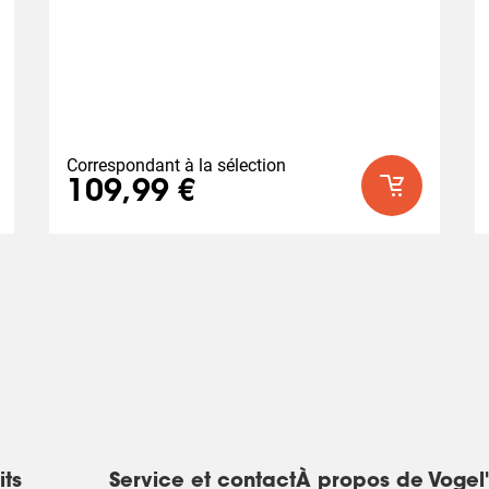
able (jusqu'à 180°)
Correspondant à la sélection
109,99 €
its
Service et contact
À propos de Vogel'