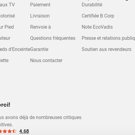
raux TV
Paiement
Durabilité
otorisé
Livraison
Certifiée B Corp
ur Pied
Renvoie à
Note EcoVadis
iteur
Questions fréquentes
Presse et relations publi
eds d'Enceinte
Garantie
Soutien aux revendeurs
ette
Nous contacter
rci!
s avons déjà de nombreuses critiques
itives.
4.68