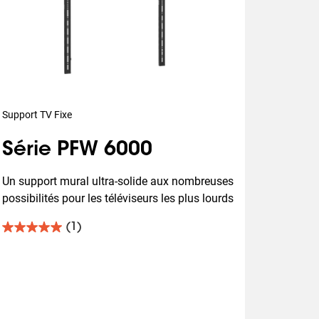
Support TV Fixe
Série PFW 6000
Un support mural ultra-solide aux nombreuses 
possibilités pour les téléviseurs les plus lourds
(1)
5.0
sur
5
étoiles.
1
avis