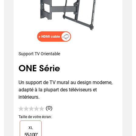
Support TV Orientable
ONE Série
Un support de TV mural au design moderne, 
adapté à la plupart des téléviseurs et 
intérieurs.
(0)
0.0
sur
Taille de votre écran
:
5
Slide 1 of 1
XL
étoiles.
55
-
100
"