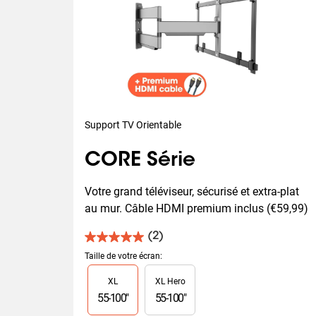
Support TV Orientable
CORE Série
Votre grand téléviseur, sécurisé et extra-plat 
au mur. Câble HDMI premium inclus (€59,99)
(2)
5.0
sur
Taille de votre écran
:
5
Slide 1 of 2
XL
XL Hero
étoiles.
2
55
-
100
"
55
-
100
"
avis