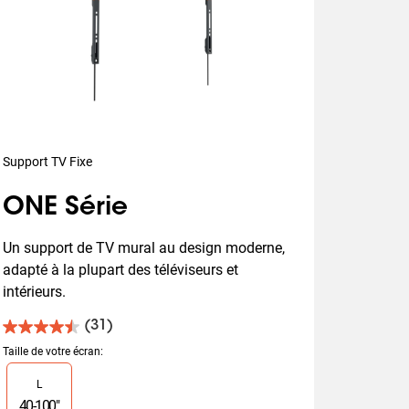
Support TV Fixe
ONE Série
Un support de TV mural au design moderne, 
adapté à la plupart des téléviseurs et 
intérieurs.
(31)
4.5
sur
Taille de votre écran
:
5
Slide 1 of 1
L
étoiles.
31
40
-
100
"