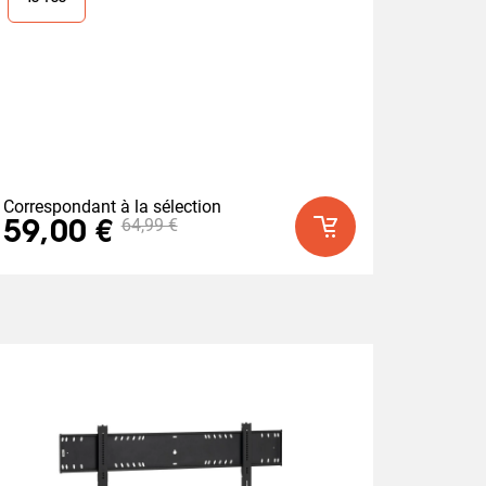
avis
Correspondant à la sélection
64,99 €
59,00 €