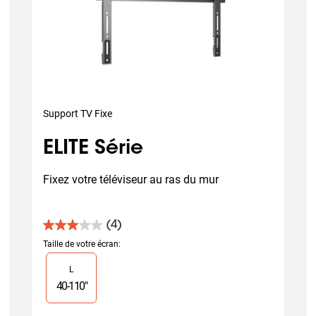
Support TV Fixe
ELITE Série
Fixez votre téléviseur au ras du mur
(4)
3.0
sur
Taille de votre écran
:
5
Slide 1 of 1
L
étoiles.
4
40
-
110
"
avis