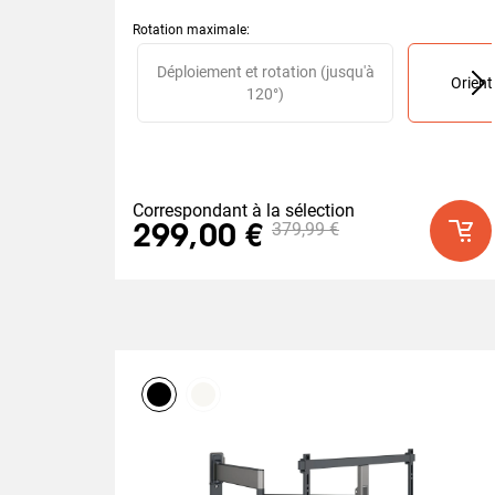
Rotation maximale
:
Slide 1 of 2
Déploiement et rotation (jusqu'à
Orient
120°)
Correspondant à la sélection
379,99 €
299,00 €