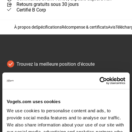
Retours gratuits sous 30 jours
Certifié B Corp
À propos de
Spécifications
Récompense & certificats
Avis
Télécha
Trouvez la meilleure position d'écoute
Ajustez facilement l'orientation de votre enceinte
d'une seule main
Niveau à bulle intégré
Vogels.com uses cookies
Placez votre enceinte en ligne de vue
We use cookies to personalise content and ads, to
provide social media features and to analyse our traffic.
We also share information about your use of our site with
Continuer la lecture
our social media, advertising and analytics partners who