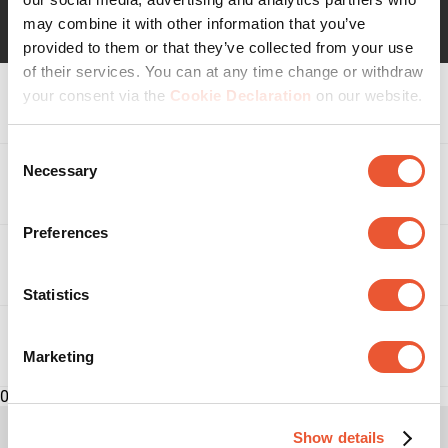
may combine it with other information that you’ve
provided to them or that they’ve collected from your use
of their services. You can at any time change or withdraw
your consent via the
Cookie Declaration
on our website.
Spécifications
Consent
Necessary
Selection
Récompense & certificats
Preferences
Avis
Statistics
Avis
Évaluez ce produit
Téléchargements
Marketing
0
Sélectionnez
Sélectionnez
Sélectionnez
Sélectionnez
Sélectionnez
pour
pour
pour
pour
pour
Soyez le premier à donner votre avis sur ce
Show details
attribuer
attribuer
attribuer
attribuer
attribuer