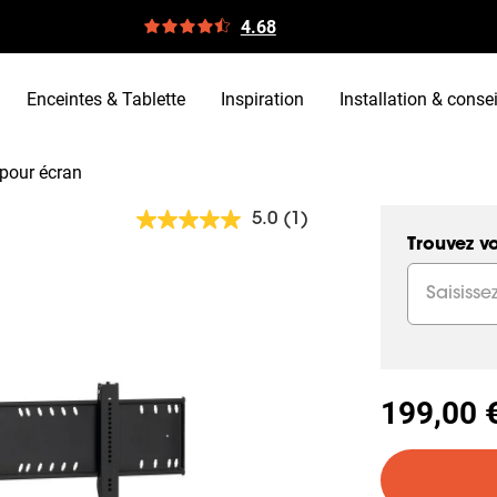
4.68
Enceintes & Tablette
Inspiration
Installation & consei
pour écran
5.0
(1)
Lire
1
Trouvez vo
avis.
Lien
sur
la
même
page.
199,00 