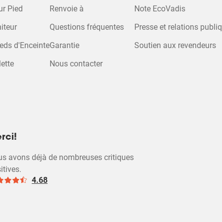
 pour regarder 
ur Pied
Renvoie à
Note EcoVadis
iteur
Questions fréquentes
Presse et relations publi
Modifier les para
eds d'Enceinte
Garantie
Soutien aux revendeurs
des cookies
ette
Nous contacter
rci!
s avons déjà de nombreuses critiques
itives.
4.68