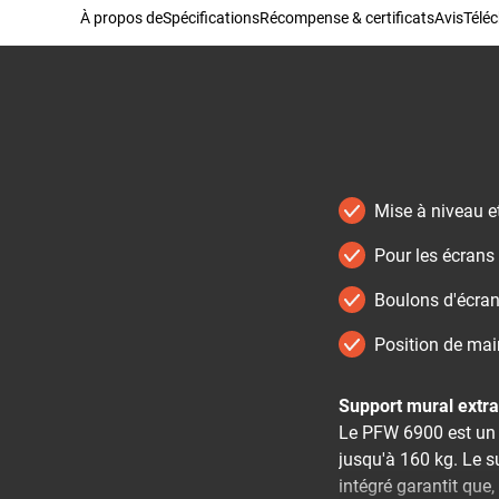
À propos de
Spécifications
Récompense & certificats
Avis
Télé
Mise à niveau et
Pour les écrans 
Boulons d'écran
Position de mai
Support mural extra
Le PFW 6900 est un 
jusqu'à 160 kg. Le s
intégré garantit que