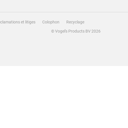
clamations et litiges
Colophon
Recyclage
© Vogel's Products BV
2026
Trier par
Les plus récents
Qualité du produit
Qualité du produit, 5.0 sur 5
5.0