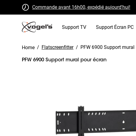
Commande avant 16h00, expédié aujourd'hui!
Retours gratuits sous 30 jours
Certifié B Corp
Support TV
Support Écran PC
/
Flatscreenfitter
/
PFW 6900 Support mural 
Home
PFW 6900 Support mural pour écran
Slide 1 of 8