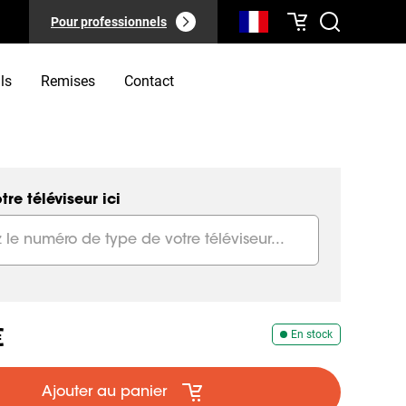
Pour professionnels
ls
Remises
Contact
tre téléviseur ici
€
En stock
Ajouter au panier