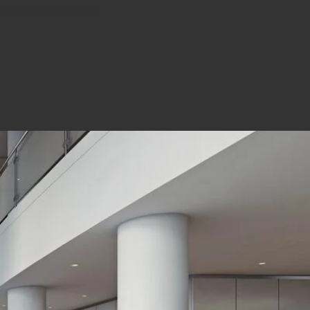
support mural fixe
 Le PFW 6900 fait
llation a été
on, des vis auto-
ttendre de la part de