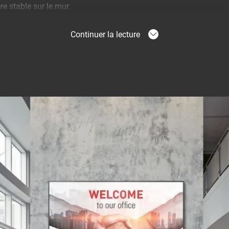
re stable sur le mur.
Continuer la lecture
et sûre
en solide et sûr de fixer votre écran à plat contre un mur ? Le 
ution fiable et simple, dont la qualité est garantie par Vogel's.
00. Tout ce que nous savons sur la qualité et la facilité d'insta
. Cela inclut une mise à niveau facile de l'écran après l'installati
ès facile pour le service et la maintenance. Comme on peut s'y a
est certifié TÜV-5.