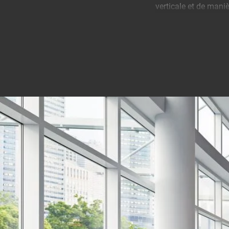
verticale et de maniè
Une solution solide 
Vous cherchez un moy
PFW 6900 est une sol
partie de la gamme 60
appliqué à ce produit
centreuses et un acc
Vogel's, le PFW 6900 