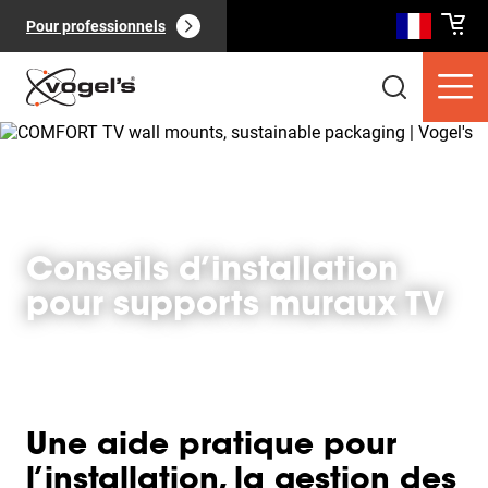
Pour professionnels
Conseils d’installation
Produits clients
(
0
):
Voir tout
pour supports muraux TV
Une aide pratique pour
Pages
(
0
):
Voir tout
l’installation, la gestion des