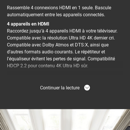
Rassemble 4 connexions HDMI en 1 seule. Bascule
automatiquement entre les appareils connectés.
4 appareils en HDMI
Raccordez jusqu'à 4 appareils HDMI à votre téléviseur.
Compatible avec la résolution Ultra HD 4K dernier cri.
Compatible avec Dolby Atmos et DTS:X, ainsi que
d'autres formats audio courants. Le répétiteur et
l'équaliseur évitent les pertes de signal. Compatibilité
HDCP 2.2 pour contenu 4K Ultra HD sûr.
Raccordez plus d'appareils à votre téléviseur
Continuer la lecture
Le hub HDMI augmente le nombre de connexions
possible à votre téléviseur. Sans compromettre la
qualité. Le SAVA 1026 bascule automatiquement entre
les appareils connectés et met en veille les appareils non
utilisés.
Résolution élevée Ultra HD (4K)