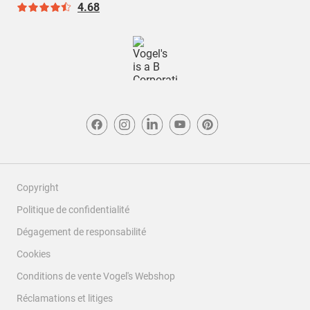
4.68
Copyright
Politique de confidentialité
Dégagement de responsabilité
Filtrer les avis
Cookies
Conditions de vente Vogel's Webshop
Zone de recherche de sujet et d'avis
Réclamations et litiges