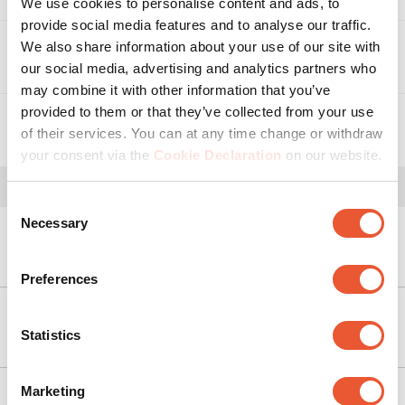
We use cookies to personalise content and ads, to
Avis
provide social media features and to analyse our traffic.
Description sommaire de la notation
We also share information about your use of our site with
Téléchargements
our social media, advertising and analytics partners who
Sélectionnez une ligne ci-dessous pour filtrer les
may combine it with other information that you’ve
avis.
provided to them or that they’ve collected from your use
1
5 étoiles
étoiles
Vidéos
of their services. You can at any time change or withdraw
1 avis ave
Instructions de montage
0
4 étoiles
étoiles
your consent via the
Cookie Declaration
on our website.
0 avis ave
0
3 étoiles
étoiles
Vidéo commerciale
Instructions de montage - Inventaire des
Vidéo produit
0 avis ave
0
2 étoiles
étoiles
Consent
pièces
0 avis ave
Necessary
Selection
1
1 étoile
étoiles
1 avis ave
Pouvons-nous vous aider ?
Flyer produit
Note générale
Veuillez accepter les
Preferences
3.0
cookies de marketing pour
regarder cette vidéo
2 avis
Nos produits
Statistics
Ce produit est recommandé par 1
Modifier les
commentateur(s) sur 1 (100%)
paramètres
Évaluez ce produit
Marketing
des cookies