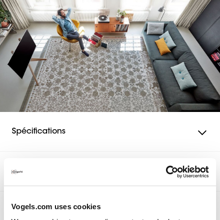
Le SAVA 1026 est compatible avec la technologie Ultra
HD/4K la plus récente. Les détails les plus subtils
apparaissent, les contrastes sont accentués et les
couleurs resplendissent. Le répétiteur et l'équaliseur
intégrés corrigent toute perte de signal. Un câble HDMI
4K de 3 m est inclus.
Spécifications
Récompense & certificats
Vogels.com uses cookies
Avis