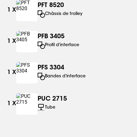
PFT 8520
1
X
Châssis de trolley
PFB 3405
1
X
Profil d'interface
PFS 3304
1
X
Bandes d'interface
PUC 2715
1
X
Tube