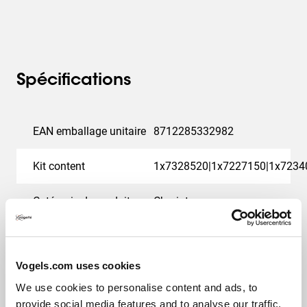
Spécifications
EAN emballage unitaire
8712285332982
Kit content
1x7328520|1x7227150|1x7234
Catégorie de produit
Chariot
Product Line
Connect-it
Vogels.com uses cookies
Garantie
5 ans
We use cookies to personalise content and ads, to
provide social media features and to analyse our traffic.
Charge max. (kg)
80