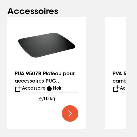
Accessoires
Slide 1 of 6
PUA 9507B Plateau pour
PVA 5050
accessoires PUC
caméra/h
24xx/25xx/27xx
Accessoire
Noir
Accesso
10
kg
10