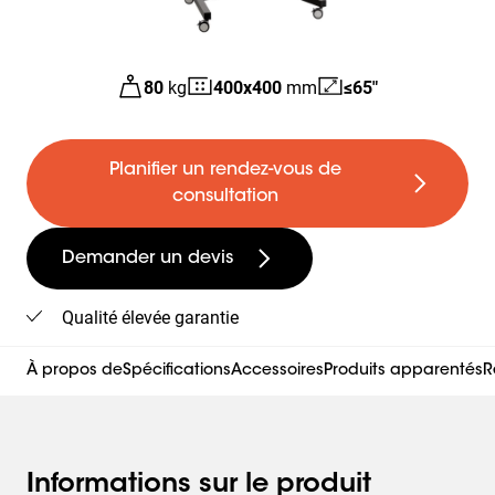
80
kg
400
x
400
mm
≤65"
Planifier un rendez-vous de
consultation
Demander un devis
Qualité élevée garantie
À propos de
Spécifications
Accessoires
Produits apparentés
R
Informations sur le produit