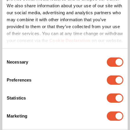
We also share information about your use of our site with
our social media, advertising and analytics partners who
Dimensions max. écran (pouce)
65
may combine it with other information that you’ve
provided to them or that they’ve collected from your use
Schéma de trous (VESA)
100 mm x 100 mm, 100
of their services. You can at any time change or withdraw
mm x 200 mm, 200 mm
x 100 mm, 200 mm x
your consent via the
Cookie Declaration
on our website.
200 mm, 200 mm x 300
mm, 300 mm x 200 mm,
Consent
300 mm x 300 mm, 400
Necessary
mm x 200 mm, 400 mm
Selection
x 300 mm, 400 mm x
400 mm
Preferences
Couleur
Noir
Statistics
Inclinaison maximale
Inclinaison jusqu'à 20°
Marketing
Hauteur (mm)
1641