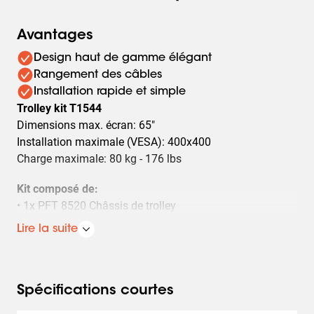
Avantages
Design haut de gamme élégant
Rangement des câbles
Installation rapide et simple
Trolley kit T1544
Dimensions max. écran: 65"
Installation maximale (VESA): 400x400
Charge maximale: 80 kg - 176 lbs
Kit composé de:
• 1x PFT 8520 Châssis de trolley
• 1x PUC 2715 Tube 150 cm
Lire la suite
• 1x PFB 3405 La barre d'interface
• 1x PFS 3304 Bandes interface
Safe Mobility and Flexible Deployment
Spécifications courtes
The T1544 features smooth-rolling swivel castors that