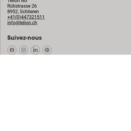
Telion AG
Rütistrasse 26
8952
,
Schlieren
+41(0)447321511
info@telion.ch
Suivez-nous
© Vogel's Products BV
2026
Copyright
Politique de confidentialité
Dégagement de responsabilité
Cookies
Conditions générales