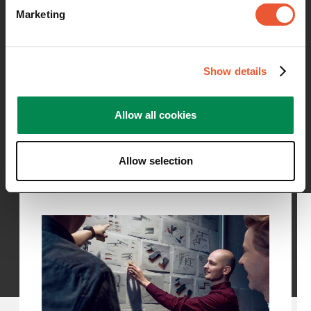
Marketing
Ce qui distingue Vogel's et
pourquoi nous produisons
Show details
des supports muraux
La qualité des produits n'est pas une chose que
Allow all cookies
nous prenons à la légère. Nous vous promettons
que nos produits sont conçus et fabriqués pour
répondre à toutes vos exigences.
Allow selection
Slide 1 of 4