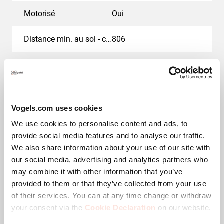
Motorisé
Oui
Distance min. au sol - centre écran (mm)
806
Distance max. au sol - centre écran (mm)
1786
Adaptation de la hauteur (mm)
Travel980Mm
Vogels.com uses cookies
Télécommandé
Non
We use cookies to personalise content and ads, to
provide social media features and to analyse our traffic.
Charge max. (kg)
140
We also share information about your use of our site with
our social media, advertising and analytics partners who
Dimensions max. écran (pouce)
98
may combine it with other information that you’ve
provided to them or that they’ve collected from your use
Dimensions min. écran (pouce)
55
of their services. You can at any time change or withdraw
your consent via the
Cookie Declaration
on our website.
Vitesse de levage
80 mm/sec