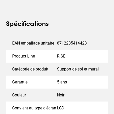
aux certifications de sécurité internationales les plus
élevées telles que TUV, GS et CE, vous êtes assuré d'une
solution sûre et confortable. Différents accessoires sont
Spécifications
également disponibles pour faire de votre élévateur une
solution complète.
EAN emballage unitaire
8712285414428
Product Line
RISE
Catégorie de produit
Support de sol et mural
Garantie
5 ans
Couleur
Noir
Convient au type d'écran
LCD