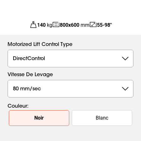
140
kg
800
x
600
mm
55-98"
Motorized Lift Control Type
DirectControl
Vitesse De Levage
80 mm/sec
Couleur
:
Slide 1 of 2
Noir
Blanc