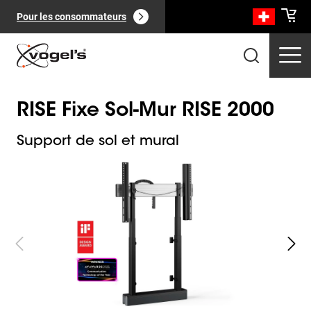
Pour les consommateurs
RISE Fixe Sol-Mur RISE 2000
Support de sol et mural
Slide 1 of 10
Produits professionnels
(
0
):
Voir tout
Pages
(
0
):
Voir tout