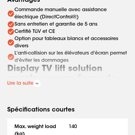
Avantages
Commande manuelle avec assistance
électrique (DirectControl®)
Sans entretien et garantie de 5 ans
Certifié TüV et CE
Option pour tableaux blancs et accessoires
divers
L'anti-collision sur les élévateurs d'écran permet
d'éviter les dommages
Display TV lift solution
murale pour un écran de
Lire la suite
98 pouces
La série RISE d'élévateurs électriques pour écrans et
Spécifications courtes
téléviseurs de Vogel's propose ces élévateurs montés au
sol ou au mur. Grâce à un mécanisme électrique
Max. weight load
140
silencieux et puissant, des écrans jusqu'à 98 pouces et
(kg)