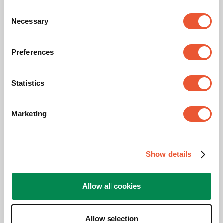
Consent
Anti-Collision
Oui
Necessary
Selection
Schéma de trous (VESA)
200 mm x 200 mm, 300
Preferences
mm x 300 mm, 400 mm
x 200 mm, 400 mm x
400 mm, 600 mm x 400
mm, 600 mm x 600 mm,
Statistics
800 mm x 400 mm, 800
mm x 600 mm
Marketing
Produits apparentés
Show details
Slide 1 of 3
Allow all cookies
Allow selection