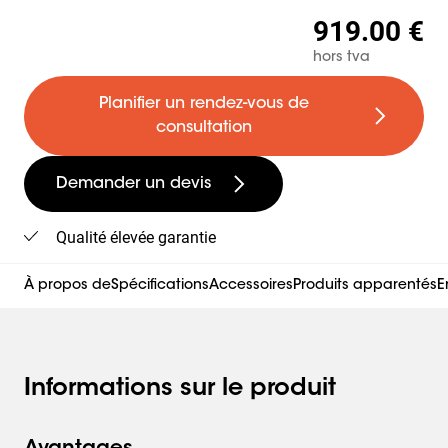
919.00 €
hors tva
Planifier un rendez-vous de
consultation
Demander un devis
Qualité élevée garantie
À propos de
Spécifications
Accessoires
Produits apparentés
E
Informations sur le produit