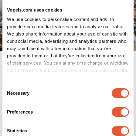
Vogels.com uses cookies
We use cookies to personalise content and ads, to
provide social media features and to analyse our traffic.
We also share information about your use of our site with
our social media, advertising and analytics partners who
may combine it with other information that you’ve
provided to them or that they’ve collected from your use
of their services. You can at any time change or withdraw
your consent via the
Cookie Declaration
on our website.
Pourquoi ne pas rater cette
opportunité
Consent
Necessary
Selection
✔ Qualité à prix réduit – Des produits éprouvés et
reconnus sur le marché
Preferences
✔ Stock limité – Dans la limite des stocks disponibles
Statistics
✔ Toujours à jour – La liste de produits est