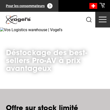
Pour les consommateurs
Déstockage des best-
sellers Pro-AV à prix
Produits professionnels
(
0
):
Voir tout
avantageux
Pages
(
0
):
Voir tout
Offre sur stock limité