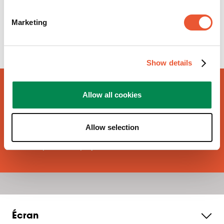
régulièrement mise à jour
Marketing
N’attendez pas – saisissez cette
opportunité unique dès aujourd’hui !
Show details
Des questions ?
Allow all cookies
Des doutes sur l’application, les spécifications ou la
disponibilité ? Contactez directement votre interlocuteur
Allow selection
local. Il vous conseillera pour trouver la meilleure
solution pour votre projet.
Écran