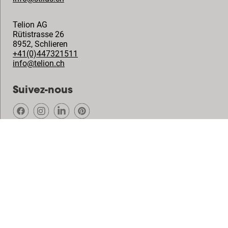
Telion AG
Rütistrasse 26
8952
,
Schlieren
+41(0)447321511
info@telion.ch
Suivez-nous
© Vogel's Products BV
2026
Copyright
Politique de confidentialité
Dégagement de responsabilité
Cookies