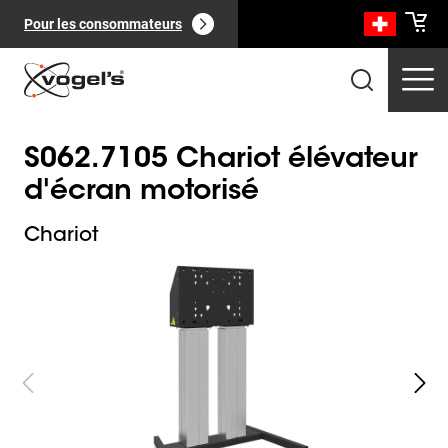
Pour les consommateurs
S062.7105 Chariot élévateur
d'écran motorisé
Chariot
Slide 1 of 3
Produits professionnels
(
0
):
Voir tout
Pages
(
0
):
Voir tout