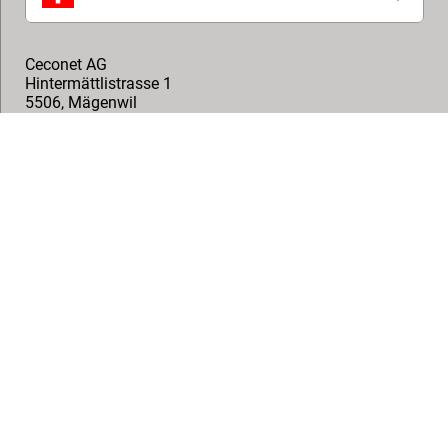
Ceconet AG
Hintermättlistrasse 1
5506
,
Mägenwil
+41 62 887 27 37
info@ceconet.ch
Stilus SA
Steigstrasse 2
8610
,
Uster
+41 (0) 43 355 75 82
info@stilus.ch
Telion AG
Rütistrasse 26
8952
,
Schlieren
+41(0)447321511
info@telion.ch