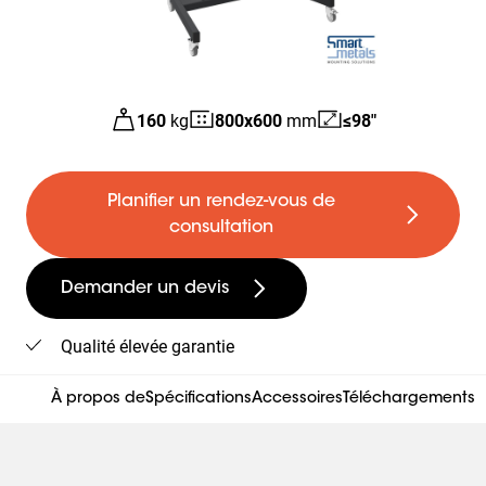
160
kg
800
x
600
mm
≤98"
Planifier un rendez-vous de
consultation
Demander un devis
Qualité élevée garantie
À propos de
Spécifications
Accessoires
Téléchargements