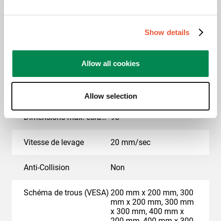
Distance min. au sol - centre écran (mm)
1295
Show details
Distance max. au sol - centre écran (mm)
1895
Allow all cookies
Adaptation de la hauteur (mm)
Travel600Mm
Charge max. (kg)
160
Allow selection
Dimensions max. écran (pouce)
98
Vitesse de levage
20 mm/sec
Anti-Collision
Non
Schéma de trous (VESA)
200 mm x 200 mm, 300
mm x 200 mm, 300 mm
x 300 mm, 400 mm x
200 mm, 400 mm x 300