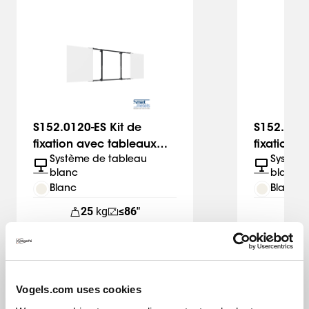
Slide 1 of 11
S152.0120-ES Kit de
S152.0115
fixation avec tableaux
fixation 
Système de tableau
Système
blancs SmartMetals
blancs Sm
blanc
blanc
Blanc
Blanc
25
kg
≤86"
2
Vogels.com uses cookies