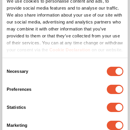
We use cookies to personalise content and ads, to
provide social media features and to analyse our traffic.
We also share information about your use of our site with
our social media, advertising and analytics partners who
Spécifications
may combine it with other information that you’ve
provided to them or that they’ve collected from your use
of their services. You can at any time change or withdraw
your consent via the
Cookie Declaration
on our website.
EAN emballage unitaire
8718868873293
Consent
Product Line
SmartMetals
Necessary
Selection
Catégorie de produit
Chariot
Preferences
Garantie
5 ans
Statistics
Couleur
Argent
Motorisé
Oui
Marketing