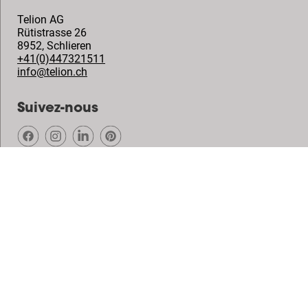
Telion AG
Rütistrasse 26
8952
,
Schlieren
+41(0)447321511
info@telion.ch
Suivez-nous
© Vogel's Products BV
2026
Copyright
Politique de confidentialité
Dégagement de responsabilité
Cookies