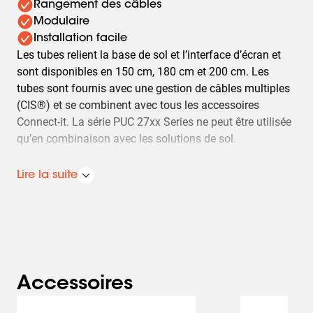
Rangement des câbles
Modulaire
Installation facile
Les tubes relient la base de sol et l’interface d’écran et
sont disponibles en 150 cm, 180 cm et 200 cm. Les
tubes sont fournis avec une gestion de câbles multiples
(CIS®) et se combinent avec tous les accessoires
Connect-it. La série PUC 27xx Series ne peut être utilisée
qu’en combinaison avec les solutions de sol.
Les solutions pour sol Connect-it de Vogel’s (socles et
Lire la suite
chariots) sont des systèmes d'une grande flexibilité.
Quelques composants standard seulement vous
permettent de créer des solutions répondant à presque
toutes les exigences. Qu’il s'agisse d'un socle pour sol
pour écran dans la vitrine d'un magasin, d'une
installation pour écran dos-à-dos dans un aéroport, ou
Accessoires
encore d'une installation pour vidéoconférence mobile,
Slide 1 of 5
destinée aux entreprises, la souplesse de la gamme de