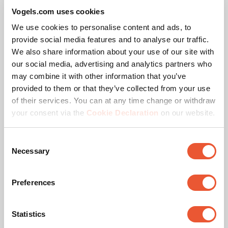
Vogels.com uses cookies
We use cookies to personalise content and ads, to
provide social media features and to analyse our traffic.
We also share information about your use of our site with
our social media, advertising and analytics partners who
may combine it with other information that you’ve
provided to them or that they’ve collected from your use
of their services. You can at any time change or withdraw
your consent via the
Cookie Declaration
on our website.
Récompense & certificats
Consent
Necessary
Selection
Preferences
Statistics