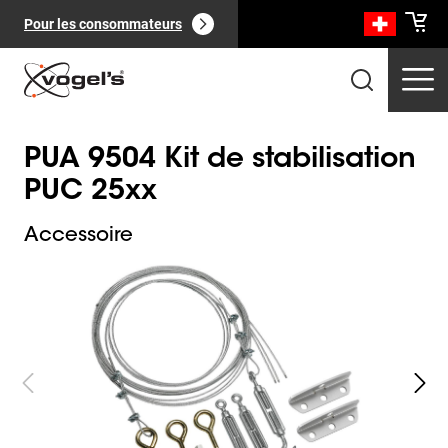
Pour les consommateurs
PUA 9504 Kit de stabilisation
PUC 25xx
Accessoire
Slide 1 of 2
Produits professionnels
(
0
):
Voir tout
Pages
(
0
):
Voir tout