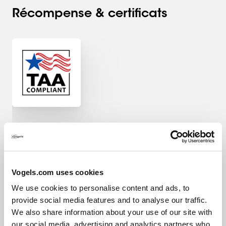
Récompense & certificats
Certifié TAA
Ce certificat TAA garantit que le produit est fabriqué (ou
« substantiellement transformé ») dans un pays
Vogels.com uses cookies
conforme au TAA. Un pays désigné TAA est une nation
que les États-Unis considèrent comme une source
We use cookies to personalise content and ads, to
d'approvisionnement fiable ou acceptable.
provide social media features and to analyse our traffic.
We also share information about your use of our site with
our social media, advertising and analytics partners who