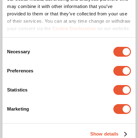
may combine it with other information that you’ve
provided to them or that they’ve collected from your use
Téléchargements
of their services. You can at any time change or withdraw
your consent via the
Cookie Declaration
on our website.
Consent
Necessary
Instructions de montage
Selection
Fiche produit
Preferences
Flyer produit
Statistics
Marketing
Vidéos
Show details