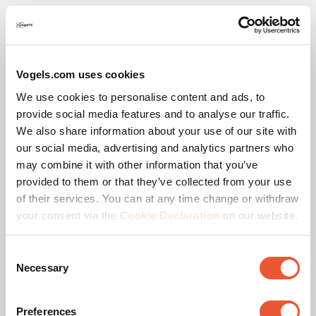
Téléchargements
Vogels.com uses cookies
We use cookies to personalise content and ads, to
Image produit CAD
provide social media features and to analyse our traffic.
We also share information about your use of our site with
Instructions de montage
our social media, advertising and analytics partners who
may combine it with other information that you’ve
Flyer produit
provided to them or that they’ve collected from your use
of their services. You can at any time change or withdraw
your consent via the
Cookie Declaration
on our website.
Consent
Vidéos
Necessary
Selection
Preferences