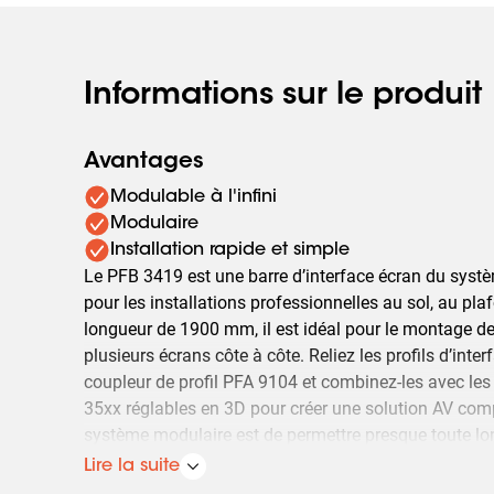
Informations sur le produit
Avantages
Modulable à l'infini
Modulaire
Installation rapide et simple
Le PFB 3419 est une barre d’interface écran du syst
pour les installations professionnelles au sol, au pl
longueur de 1900 mm, il est idéal pour le montage d
plusieurs écrans côte à côte. Reliez les profils d’inte
coupleur de profil PFA 9104 et combinez-les avec les
35xx réglables en 3D pour créer une solution AV com
système modulaire est de permettre presque toute lo
scier.
Lire la suite