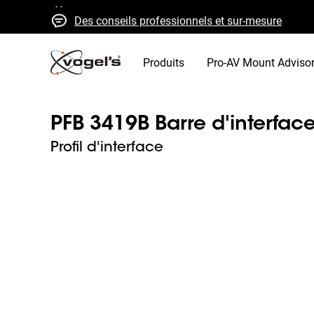
Des conseils professionnels et sur-mesure
Devis et livraison rapides
Qualité élevée garantie
Produits
Pro-AV Mount Adviso
PFB 3419B Barre d'interfac
Profil d'interface
Slide 1 of 5