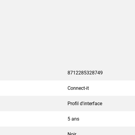
8712285328749
Connect-it
Profil d'interface
5 ans
Noir