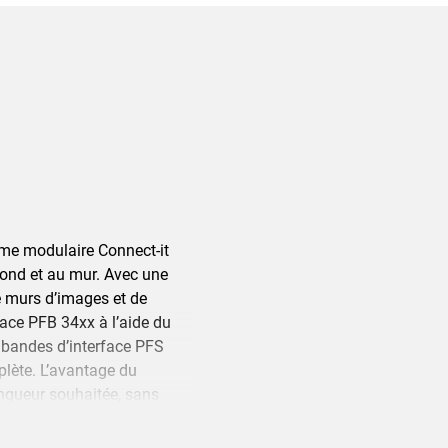
ème modulaire Connect-it
afond et au mur. Avec une
e murs d’images et de
rface PFB 34xx à l’aide du
 bandes d’interface PFS
plète. L’avantage du
ngueur souhaitée, sans