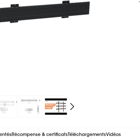
entés
Récompense & certificats
Téléchargements
Vidéos