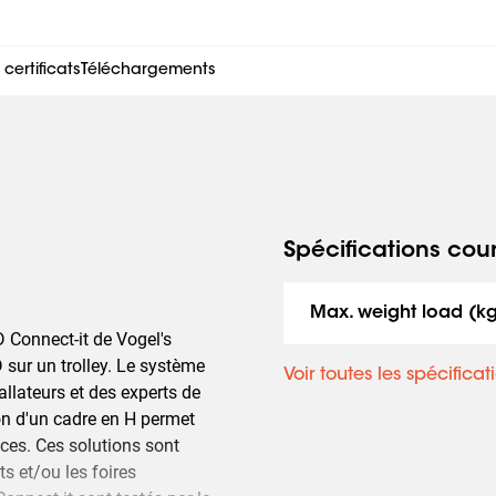
ertificats
Téléchargements
Spécifications cou
Max. weight load (k
 Connect-it de Vogel's
sur un trolley. Le système
Voir toutes les spécificat
llateurs et des experts de
tion d'un cadre en H permet
aces. Ces solutions sont
s et/ou les foires