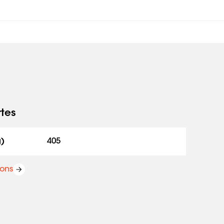
rtes
g)
405
ions