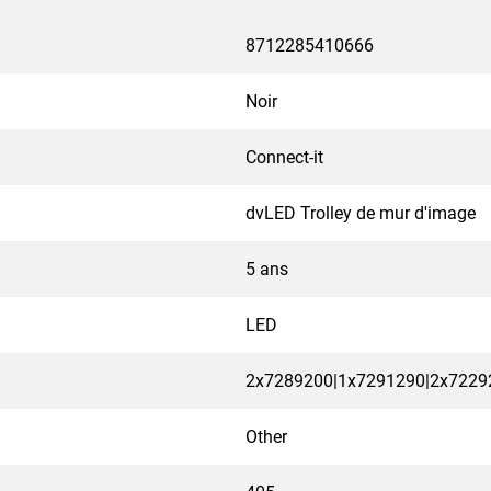
8712285410666
Noir
Connect-it
dvLED Trolley de mur d'image
5 ans
LED
2x7289200|1x7291290|2x7229
Other