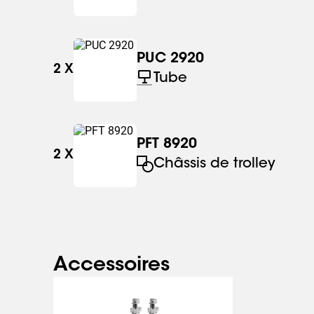
PUC 2920
2
X
Tube
PFT 8920
2
X
Châssis de trolley
Accessoires