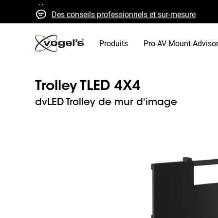
Des conseils professionnels et sur-mesure
Devis et livraison rapides
Qualité élevée garantie
Produits
Pro-AV Mount Adviso
Trolley TLED 4X4
dvLED Trolley de mur d'image
Slide 1 of 7