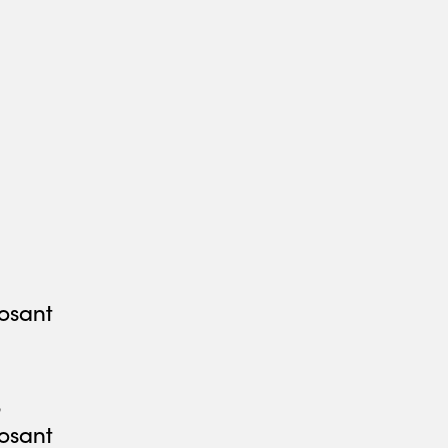
osant
5
osant