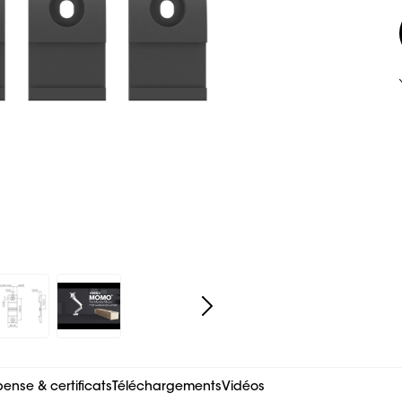
nse & certificats
Téléchargements
Vidéos