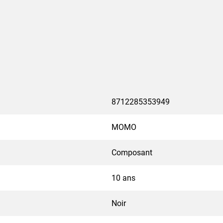
MOMO s'installent à l'aide
tégrée au produit. Ainsi,
finies
sants standard suffisent à
une solution simple pour un
8712285353949
lusieurs moniteurs. Y
MOMO
ces internationales les
Composant
igences de TÜV et IGR et
10 ans
Noir