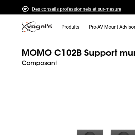
Des conseils professionnels et sur-mesure
Devis et livraison rapides
Qualité élevée garantie
Produits
Pro-AV Mount Adviso
MOMO C102B Support mur
Composant
Slide 1 of 4