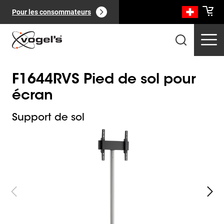
Pour les consommateurs
F1644RVS Pied de sol pour
écran
Support de sol
Slide 1 of 4
Produits professionnels
(
0
):
Voir tout
Pages
(
0
):
Voir tout