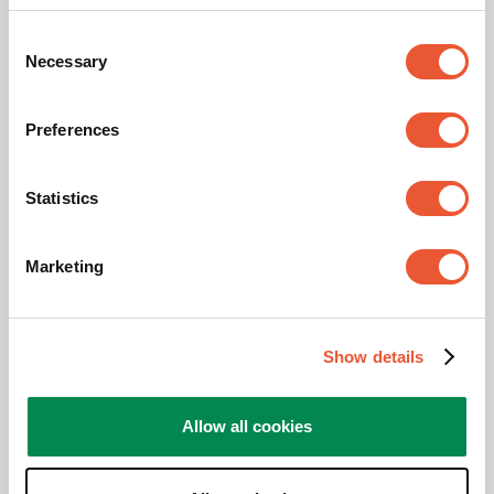
Charge max. (kg)
40
Consent
Necessary
Selection
Dimensions min. écran (pouce)
19
Preferences
Dimensions max. écran (pouce)
65
Statistics
Schéma de trous (VESA)
100 mm x 100 mm, 100
mm x 200 mm, 200 mm
x 100 mm, 200 mm x
200 mm, 200 mm x 300
Marketing
mm, 300 mm x 200 mm,
300 mm x 300 mm, 400
mm x 200 mm, 400 mm
x 300 mm, 400 mm x
Show details
400 mm
Couleur
Inox
Allow all cookies
Inclinaison maximale
Inclinaison jusqu'à 20°