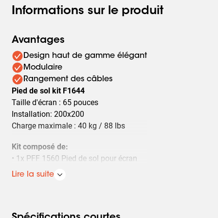
Informations sur le produit
Avantages
Design haut de gamme élégant
Modulaire
Rangement des câbles
Pied de sol kit F1644
Taille d'écran : 65 pouces
Installation: 200x200
Charge maximale : 40 kg / 88 lbs
Kit composé de:
• 1x PFF 1560 Pied de sol pour écran
• 1x PFA 9148 Module de rotation
Lire la suite
• 1x PFB 3405 La barre d'interface
• 1x PFS 3304 Bandes interface
Spécifications courtes