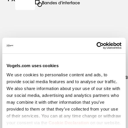
1
X
Bandes d'interface
Spécifications
EAN emballage unitaire
8712285354908
Vogels.com uses cookies
We use cookies to personalise content and ads, to
Kit content
1x7321604|1x7291480|1x7234
provide social media features and to analyse our traffic.
We also share information about your use of our site with
Catégorie de produit
Support de sol
our social media, advertising and analytics partners who
may combine it with other information that you’ve
Product Line
Connect-it
provided to them or that they’ve collected from your use
of their services. You can at any time change or withdraw
Garantie
5 ans
your consent via the
Cookie Declaration
on our website.