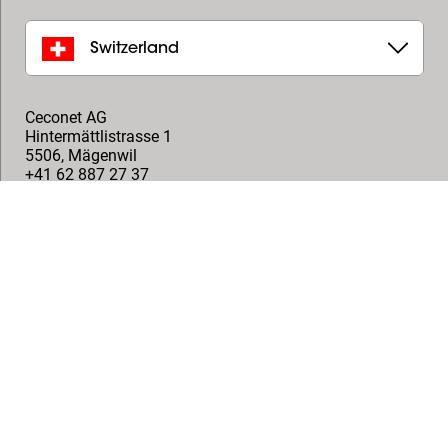
Switzerland
Ceconet AG
Hintermättlistrasse 1
5506
,
Mägenwil
+41 62 887 27 37
info@ceconet.ch
Stilus SA
Steigstrasse 2
8610
,
Uster
+41 (0) 43 355 75 82
info@stilus.ch
Telion AG
Rütistrasse 26
8952
,
Schlieren
+41(0)447321511
info@telion.ch