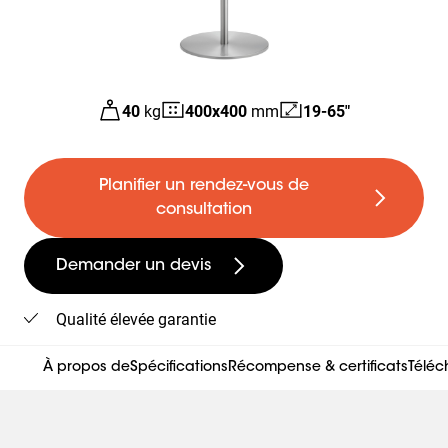
40
kg
400
x
400
mm
19-65"
Planifier un rendez-vous de
consultation
Demander un devis
Qualité élevée garantie
À propos de
Spécifications
Récompense & certificats
Télé