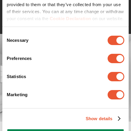
provided to them or that they’ve collected from your use
prix abordable protégés par une garantie à vie.
of their services. You can at any time change or withdraw
Continuer la lecture
Satisfaction et ingéniosité, tout simplement.
your consent via the
Cookie Declaration
on our website.
Consent
Necessary
Selection
Preferences
Statistics
Marketing
Show details