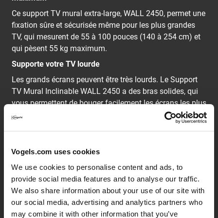
Ce support TV mural extra-large, WALL 2450, permet une
fixation sûre et sécurisée même pour les plus grandes
TV, qui mesurent de 55 à 100 pouces (140 à 254 cm) et
qui pèsent 55 kg maximum.
Supporte votre TV lourde
Les grands écrans peuvent être très lourds. Le Support
TV Mural Inclinable WALL 2450 a des bras solides, qui
vous permettent de bouger facilement les écrans les plus
lourds.
La série WALL : satisfaction et ingéniosité, tout
Vogels.com uses cookies
simplement
We use cookies to personalise content and ads, to
Les dessinateurs de Vogel's ont fait appel à plus de 40
provide social media features and to analyse our traffic.
ans de design néerlandais hautement durable pour le
We also share information about your use of our site with
marché de l'audiovisuel lorsqu'ils ont développé les
our social media, advertising and analytics partners who
supports propres et modernes de la série WALL. Cela a
may combine it with other information that you’ve
entraîné la création de supports muraux intelligents à un