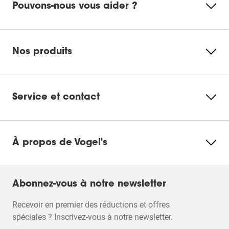
Pouvons-nous vous aider ?
ouvrira
ouvrira
ouvrira
ouvrira
ouvrira
Instructions de montage
le
le
le
le
le
Veuillez accepter les
formulaire
formulaire
formulaire
formulaire
formulaire
cookies de marketing pour
de
de
de
de
de
Flyer produit
regarder cette vidéo
soumission.
soumission.
soumission.
soumission.
soumission.
Nos produits
Modifier les
paramètres
des cookies
Service et contact
À propos de Vogel's
Abonnez-vous à notre newsletter
Recevoir en premier des réductions et offres
spéciales ? Inscrivez-vous à notre newsletter.