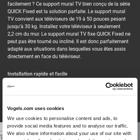
facilement ? Ce support mural TV bien conçu de la série
QUICK Fixed est la solution parfaite. Le support mural
TV convient aux téléviseurs de 19 à 50 pouces pesant
jusqu'à 30 kg. Installez votre téléviseur à seulement
2,2 cm du mur. Le support mural TV fixe QUICK Fixed ne
peut pas être tourné ou incliné. Il est donc parfaitement
adapté aux situations dans lesquelles vous êtes assis
directement en face du téléviseur.
Installation rapide et facile
Les supports muraux TV QUICK sont conçus pour rendre
le montage de votre téléviseur sur le mur rapide et facile.
L'installation d'un support mural TV fixe QUICK Fixed ne
Continuer la lecture
prend pas plus de 20 minutes. Vous avez terminé en
Vogels.com uses cookies
trois étapes simples, grâce au système exclusif
We use cookies to personalise content and ads, to
EasyFIX™.
provide social media features and to analyse our traffic.
Instructions claires, commencez immédiatement
We also share information about your use of our site with
Chaque étape est clairement expliquée dans le Guide