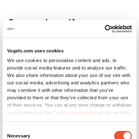
Couvercle arrière :
dissimulez vos câbles avec
élégance
Vogels.com uses cookies
We use cookies to personalise content and ads, to
Ne laissez pas l'allure élégante de votre téléviseur
provide social media features and to analyse our traffic.
accroché au mur être perturbée lorsque vous le tournez
We also share information about your use of our site with
et que tous les câbles à l'arrière deviennent visibles. Un
our social media, advertising and analytics partners who
cache arrière est un moyen simple de résoudre ce
may combine it with other information that you’ve
problème :
provided to them or that they’ve collected from your use
Avantages :
dissimule tous les câbles derrière le
of their services. You can at any time change or withdraw
téléviseur, crée un aspect ordonné avec un support TV
your consent via the
Cookie Declaration
on our website.
mural orientable et protège les câbles.
Consent
Conseils d'installation :
il suffit d'encliqueter le cache
Necessary
Selection
arrière sur le cadre de l'interface.