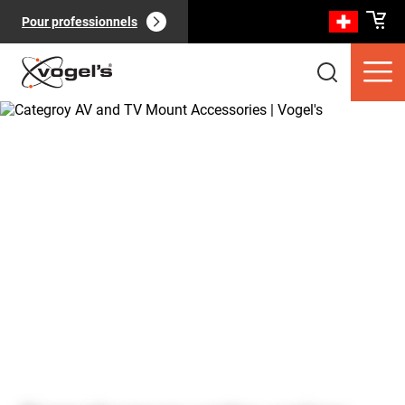
Pour professionnels
Produits clients
(
0
):
Voir tout
Pages
(
0
):
Voir tout