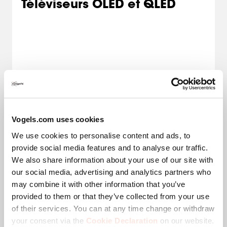
Téléviseurs OLED et QLED
OLED et QLED sont deux technologies d'affichage,
chacune ayant ses propres avantages. Découvrez
tout ce qu'il faut savoir sur les téléviseurs OLED et
QLED et les solutions de fixation les mieux
Vogels.com uses cookies
adaptées. Pour que votre téléviseur soit au top.
We use cookies to personalise content and ads, to
provide social media features and to analyse our traffic.
Avec OLED, chaque pixel s'allume et peut être
We also share information about your use of our site with
complètement éteint, ce qui permet d'obtenir
des noirs profonds et un contraste très élevé.
our social media, advertising and analytics partners who
may combine it with other information that you’ve
Les téléviseurs OLED ou QLED à contraste
provided to them or that they’ve collected from your use
élevé sont sensibles aux interférences
lumineuses. En installant le téléviseur sur un
of their services. You can at any time change or withdraw
support TV mural orientable, vous pouvez le
your consent via the
Cookie Declaration
on our website.