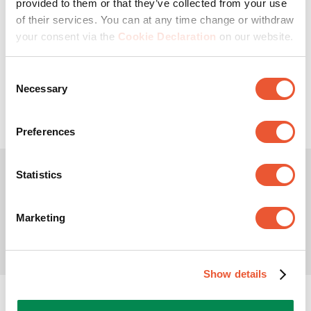
provided to them or that they’ve collected from your use
of their services. You can at any time change or withdraw
19-43
″
20
kg
20
°
your consent via the
Cookie Declaration
on our website.
Consent
(0)
0.0
Necessary
Selection
sur
5
étoiles.
Preferences
Statistics
Marketing
Show details
Pouvons-nous vous aider ?