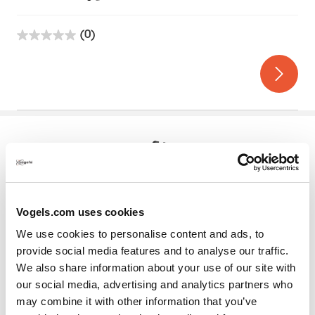
(0)
0.0
sur
5
étoiles.
Vogels.com uses cookies
We use cookies to personalise content and ads, to
PFC 555
provide social media features and to analyse our traffic.
We also share information about your use of our site with
Fixed Ceiling Mount3
Argent
our social media, advertising and analytics partners who
may combine it with other information that you’ve
Pour les plafonds plats et inclinés
Télescopique