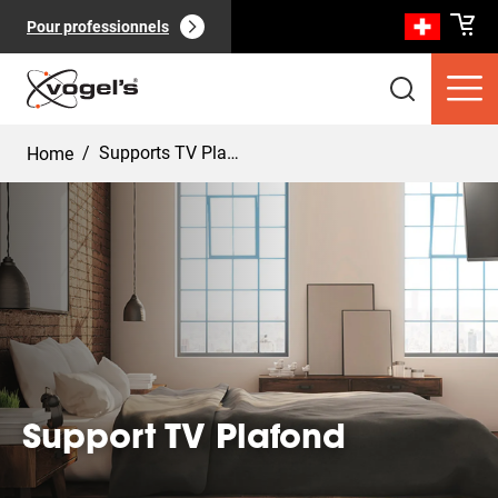
Pour professionnels
/
Supports TV Plafond
Home
Produits clients
(
0
):
Voir tout
Support TV Plafond
Pages
(
0
):
Voir tout