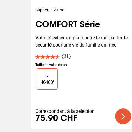
Support TV Fixe
COMFORT Série
Votre téléviseur, à plat contre le mur, en toute 
sécurité pour une vie de famille animée
(31)
4.5
sur
Taille de votre écran
:
5
Slide 1 of 1
L
étoiles.
31
40
-
100
"
avis
Correspondant à la sélection
75.90 CHF