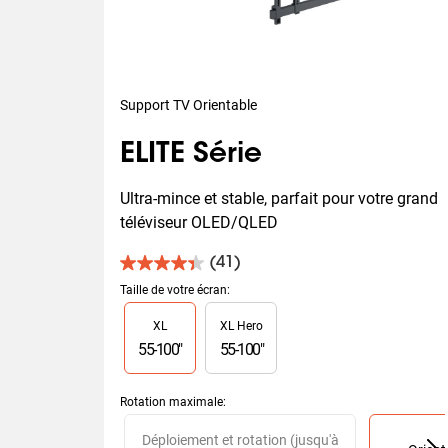
Support TV Orientable
ELITE Série
Ultra-mince et stable, parfait pour votre grand 
téléviseur OLED/QLED
(41)
4.4
sur
Taille de votre écran
:
5
Slide 1 of 2
XL
XL Hero
étoiles.
41
55
-
100
"
55
-
100
"
avis
Rotation maximale
:
Slide 1 of 2
Déploiement et rotation (jusqu'à