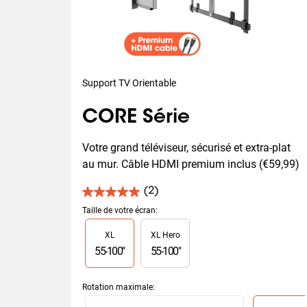
Support TV Orientable
CORE Série
Votre grand téléviseur, sécurisé et extra-plat 
au mur. Câble HDMI premium inclus (€59,99)
(2)
5.0
sur
Taille de votre écran
:
5
Slide 1 of 2
XL
XL Hero
étoiles.
2
55
-
100
"
55
-
100
"
avis
Rotation maximale
:
Slide 1 of 2