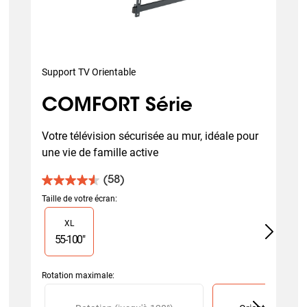
Support TV Orientable
COMFORT Série
Votre télévision sécurisée au mur, idéale pour 
une vie de famille active
(58)
4.6
sur
Taille de votre écran
:
5
Slide 1 of 1
XL
étoiles.
58
55
-
100
"
avis
Rotation maximale
:
Slide 1 of 2