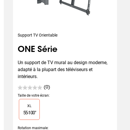
Support TV Orientable
ONE Série
Un support de TV mural au design moderne, 
adapté à la plupart des téléviseurs et 
intérieurs.
(0)
0.0
sur
Taille de votre écran
:
5
Slide 1 of 1
XL
étoiles.
55
-
100
"
Rotation maximale
: