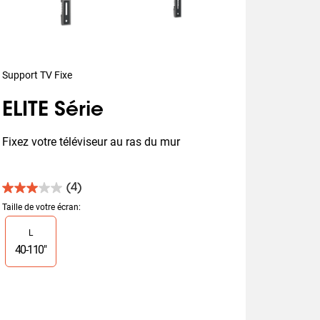
Support TV Fixe
ELITE Série
Fixez votre téléviseur au ras du mur
(4)
3.0
sur
Taille de votre écran
:
5
Slide 1 of 1
L
étoiles.
4
40
-
110
"
avis