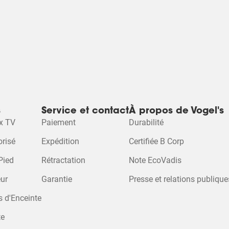
s
Service et contact
À propos de Vogel's
x TV
Paiement
Durabilité
risé
Expédition
Certifiée B Corp
Pied
Rétractation
Note EcoVadis
ur
Garantie
Presse et relations publique
s d'Enceinte
te