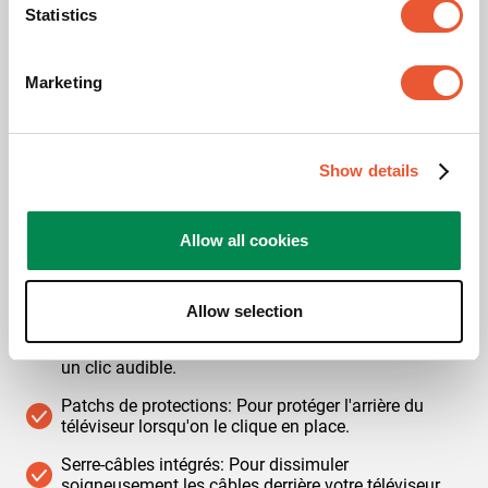
Statistics
Marketing
Show details
Toutes les versions ELITE Fixed présentent les
caractéristiques suivantes:
Allow all cookies
Montage à plat contre le mur: Installez votre
téléviseur à seulement 1,5 cm du mur.
Allow selection
Système de sécurité Auto-ClickLoc™: Il vous permet
de verrouiller le téléviseur sur le support mural avec
un clic audible.
Patchs de protections: Pour protéger l'arrière du
téléviseur lorsqu'on le clique en place.
Serre-câbles intégrés: Pour dissimuler
soigneusement les câbles derrière votre téléviseur.