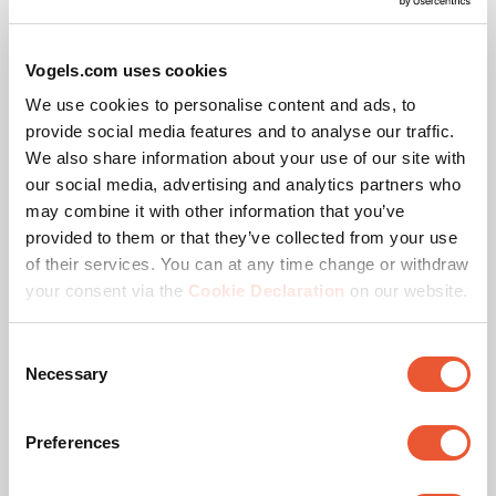
horizontalement, même après l'installation.
Un niveau à bulle séparé est inclus.
Cable Inlay System®: Ce système guide les câbles à
Vogels.com uses cookies
travers les bras de support, tandis que des supports
We use cookies to personalise content and ads, to
spéciaux dissimulent soigneusement les câbles à
l'arrière du téléviseur.
provide social media features and to analyse our traffic.
We also share information about your use of our site with
Plaques de recouvrement:Tous les détails
our social media, advertising and analytics partners who
techniques du support mural TV sont
soigneusement dissimulés par des plaques de
may combine it with other information that you’ve
recouvrement.
provided to them or that they’ve collected from your use
of their services. You can at any time change or withdraw
your consent via the
Cookie Declaration
on our website.
Support TV mural ELITE Fixed
Consent
Necessary
Selection
Preferences