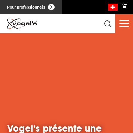
Pour professionnels
Produits clients
(
0
):
Voir tout
Pages
(
0
):
Voir tout
Vogel's présente une