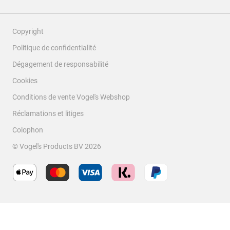
Copyright
Politique de confidentialité
Dégagement de responsabilité
Cookies
Conditions de vente Vogel's Webshop
Réclamations et litiges
Colophon
Filtrer les avis
© Vogel's Products BV
2026
Zone de recherche de sujet et d'avis
Trier par
filtres
Les plus récents
1
1
–
5 sur 10
avis
à
5