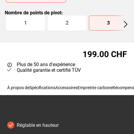
Nombre de points de pivot
:
Slide 1 of 3
1
2
3
199.00 CHF
Plus de 50 ans d'expérience
Qualité garantie et certifié TÜV
À propos de
Spécifications
Accessoires
Empreinte carbone
Récompense 
Réglable en hauteur