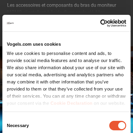
Les accessoires et composants du bras du moniteur
MOMO s'installent à l'aide d'une seule clé Allen
(hexagonale), astucieusement intégrée au produit. Ainsi,
Continuer la lecture
vous aurez toujours le bon outil à portée de main.
Un nombre limité de composants, des possibilités
Vogels.com uses cookies
infinies
We use cookies to personalise content and ads, to
La modularité du MOMO est unique. Quelques
provide social media features and to analyse our traffic.
composants standard suffisent à créer une solution pour
We also share information about your use of our site with
la plupart des situations. D'une solution simple pour un
our social media, advertising and analytics partners who
seul moniteur à des solutions plus complexes pour
may combine it with other information that you’ve
plusieurs moniteurs. Y compris les positions droites et
provided to them or that they’ve collected from your use
angulaires.
of their services. You can at any time change or withdraw
Ce bras de moniteur MOMO est conforme aux
your consent via the
Cookie Declaration
on our website.
exigences internationales les plus strictes en matière
de sécurité
Consent
La sécurité avant tout. Le MOMO C320 répond aux
Necessary
Selection
exigences de TÜV et IGR et est donc extrêmement sûr.