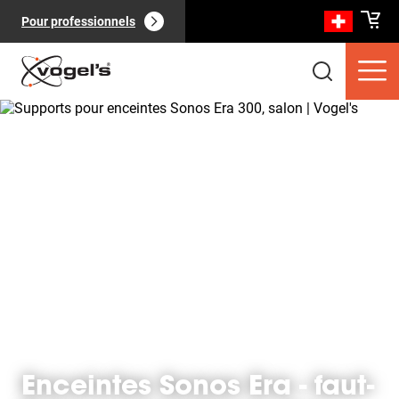
Pour professionnels
Produits clients
(
0
):
Voir tout
Pages
(
0
):
Voir tout
Enceintes Sonos Era - faut-