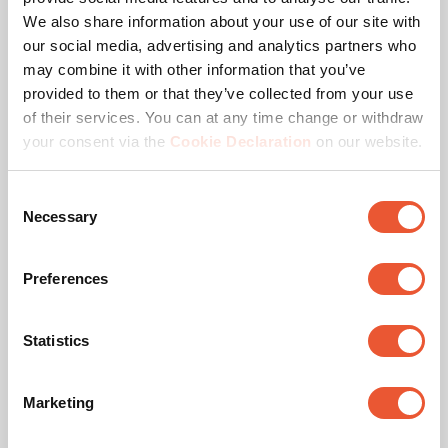
Possibilité d'installation de
We also share information about your use of our site with
our social media, advertising and analytics partners who
vos enceintes Sonos Era 300
may combine it with other information that you’ve
provided to them or that they’ve collected from your use
of their services. You can at any time change or withdraw
your consent via the
Cookie Declaration
on our website.
Vous tirerez le meilleur parti du son des Sonos Era
en les posant dans un endroit avec de l'espace
Consent
autour d'elles. La suspension est donc idéale.
Necessary
Selection
Sonos recommande même de monter l'enceinte à
l'envers lorsqu'elle est suspendue en hauteur pour
Preferences
une expérience sonore optimale. Les boutons de
commande restent ainsi accessibles.
Statistics
Avec un support mural, vous garantissez également
que la distance souhaitée de 60 cm au-dessus de
l'enceinte est respectée. Il permet en outre de
Marketing
positionner les enceintes dans n'importe quelle
direction.