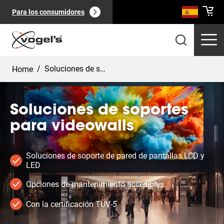
Para los consumidores
/
Soluciones de soportes de pared de vídeo
Home
Soluciones de soportes
para videowalls
Productos profesionales
(
0
):
Ver todo
Soluciones de soporte de pared de pantallas LCD y
LED
Opciones de mantenimiento accesibles
Con la certificación TÜV-5
Páginas
(
0
):
Ver todo