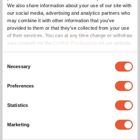
ajuste x, y y z
We also share information about your use of our site with
our social media, advertising and analytics partners who
may combine it with other information that you’ve
provided to them or that they’ve collected from your use
Según la selección desde
of their services. You can at any time change or withdraw
1545,00 €
your consent via the
Cookie Declaration
on our website.
Consent
Necessary
Selection
Preferences
Statistics
Marketing