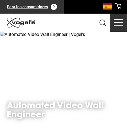
Para los consumidores
Productos profesionales
(
0
):
Ver todo
Automated Video Wall
Engineer
Páginas
(
0
):
Ver todo