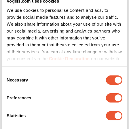
Vogels.com uses cookies
Nuestra asistencia y
We use cookies to personalise content and ads, to
dibujos técnicos facilitan
provide social media features and to analyse our traffic.
We also share information about your use of our site with
cualquier instalación
our social media, advertising and analytics partners who
may combine it with other information that you’ve
provided to them or that they’ve collected from your use
Slide 1 of 3
of their services. You can at any time change or withdraw
your consent via the
Cookie Declaration
on our website.
Consent
Necessary
Selection
Preferences
Statistics