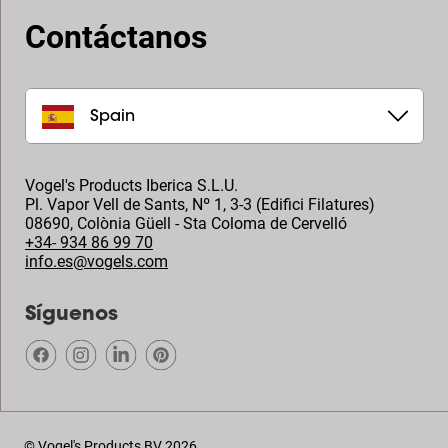
Contáctanos
Spain
Vogel's Products Iberica S.L.U.
Pl. Vapor Vell de Sants, Nº 1, 3-3 (Edifici Filatures)
08690
,
Colònia Güell - Sta Coloma de Cervelló
+34- 934 86 99 70
info.es@vogels.com
Síguenos
© Vogel's Products BV
2026