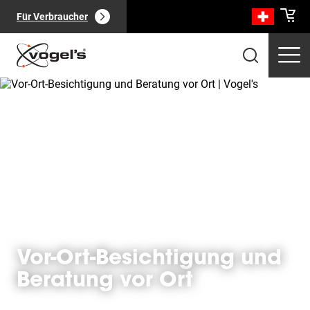
Für Verbraucher
Professionelle Produkte
(
0
):
Alle anzeigen
Vor-Ort-Besichtigung und
Beratung vor Ort
Seiten
(
0
):
Alle anzeigen