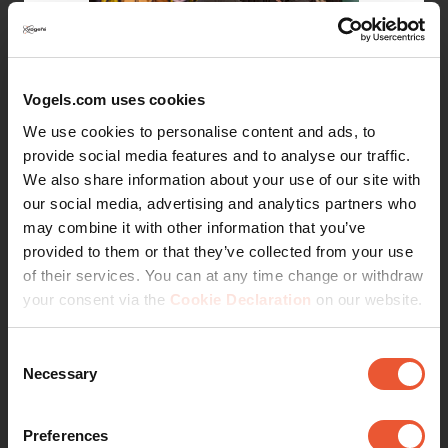
Vogels.com uses cookies
Um eine reibungslose und effiziente Installation zu
We use cookies to personalise content and ads, to
gewährleisten, können unsere Experten vor Ort
provide social media features and to analyse our traffic.
anwesend sein und während des gesamten
We also share information about your use of our site with
Prozesses praktische Hilfestellung leisten. Dieser
our social media, advertising and analytics partners who
Service hilft, die Installationszeit zu verkürzen, und
may combine it with other information that you’ve
bietet gleichzeitig wertvolle Empfehlungen und
provided to them or that they’ve collected from your use
praktische Lösungen für die Montage Ihres
of their services. You can at any time change or withdraw
Videowandsystems. Setzen Sie sich mit uns in
your consent via the
Cookie Declaration
on our website.
Verbindung, um die Möglichkeiten der
Unterstützung vor Ort zu erörtern.
Consent
Necessary
Selection
Straffung des Prozesses
Preferences
Verkürzung der Installationszeit