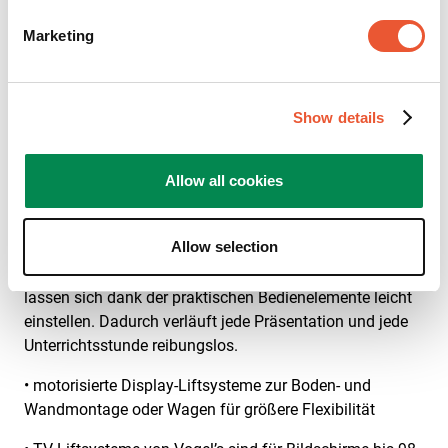
Entscheiden Sie sich für
unsere höhenverstellbaren
Marketing
Monitor- und TV-Lifte
Show details
Die motorisierten TV-Lifte aus der RISE-Serie wurden
speziell für leistungsstarke interaktive Bildschirme
entwickelt. RISE besteht aus einer Wand-zu-Boden-
Allow all cookies
Lösung, einem TV-Trolley und einem TV-Standfuß. Die
Modelle sind ideal für Schulen oder Geschäftsräume
Allow selection
geeignet. Ein TV-Lift von Vogel's ist für Bildschirme mit
bis zu 98 Zoll geeignet. Die motorisierten Display-Lifte
lassen sich dank der praktischen Bedienelemente leicht
einstellen. Dadurch verläuft jede Präsentation und jede
Unterrichtsstunde reibungslos.
• motorisierte Display-Liftsysteme zur Boden- und
Wandmontage oder Wagen für größere Flexibilität