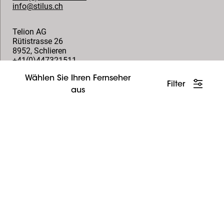
info@stilus.ch
Telion AG
Rütistrasse 26
8952
,
Schlieren
+41(0)447321511
info@telion.ch
Wählen Sie Ihren Fernseher
Filter
aus
Folgen Sie uns
© Vogel's Products BV
2026
Copyright
Datenschutzrichtlinie
Haftungsausschluss