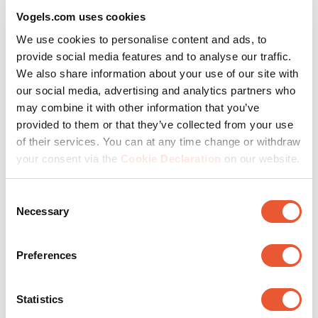
Unsere elektrischen TV-Lifte sind eine clevere Antwort
Vogels.com uses cookies
auf diese Anforderungen. Bietet der Raum viel freie
We use cookies to personalise content and ads, to
Fläche, so bietet sich eventuell eine fest verankerte
provide social media features and to analyse our traffic.
Bodenhalterung für das Display an.
We also share information about your use of our site with
In anderen Räumen wie beispielsweise Klassenzimmern
our social media, advertising and analytics partners who
ist dies möglicherweise nicht der Fall. Um Platz zu
may combine it with other information that you’ve
sparen, können Bildschirme beispielsweise per
provided to them or that they’ve collected from your use
Deckenhalterung oder Wandhalterung angebracht
of their services. You can at any time change or withdraw
werden. Möchten Sie eine mobile Lösung wie zum
your consent via the
Cookie Declaration
on our website.
Beispiel für Videokonferenzen, bei denen der Bildschirm
öfter den Raum wechselt, so haben wir auch eine
Consent
Lösung für Sie auf Lager. Mit unserem TV Trolley auf
Necessary
Selection
Rollen können Sie Ihren Fernseher schnell und einfach
verschieben. Möchten Sie einen Bildschirm außerhalb
Preferences
der eigenen 4 Wände installieren, aber sorgen sich um
Witterungseinflüsse? Auch hierfür haben wir die perfekte
Lösung für Sie.
Statistics