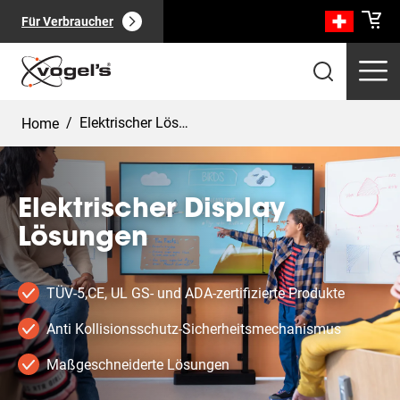
Für Verbraucher
/
Elektrischer Lösungen
Home
Elektrischer Display
Lösungen
Professionelle Produkte
(
0
):
Alle anzeigen
TÜV-5,CE, UL GS- und ADA-zertifizierte Produkte
Anti Kollisionsschutz-Sicherheitsmechanismus
Maßgeschneiderte Lösungen
Seiten
(
0
):
Alle anzeigen