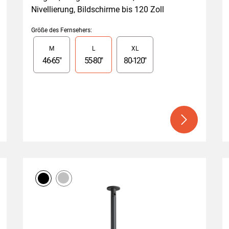
Nivellierung, Bildschirme bis 120 Zoll
Größe des Fernsehers
:
Slide 1 of 3
M
L
XL
46
-
65
"
55
-
80
"
80
-
120
"