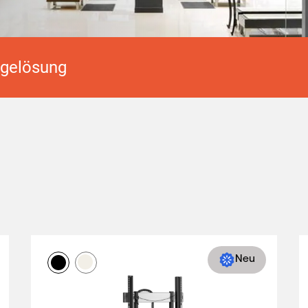
agelösung
Neu