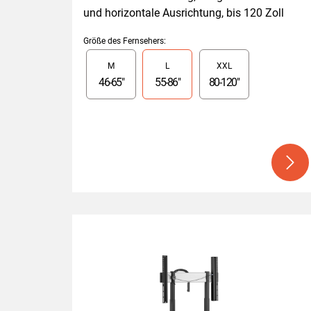
und horizontale Ausrichtung, bis 120 Zoll
Größe des Fernsehers
:
Slide 1 of 3
M
L
XXL
46
-
65
"
55
-
86
"
80
-
120
"