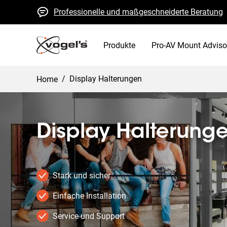
Professionelle und maßgeschneiderte Beratung
Schnelle Kostenvoranschläge und Lieferung
Hohe Qualität garantiert
Produkte
Pro-AV Mount Adviso
/
Display Halterungen
Home
Display Halterung
Stark und sicher
Einfache Installation
Service und Support